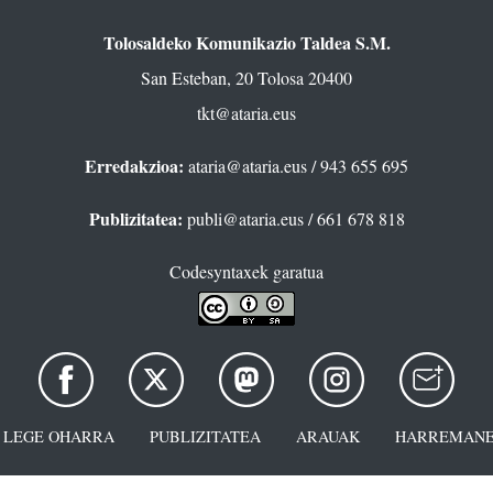
Tolosaldeko Komunikazio Taldea S.M.
San Esteban, 20 Tolosa 20400
tkt@ataria.eus
Erredakzioa:
ataria@ataria.eus
/ 943 655 695
Publizitatea:
publi@ataria.eus
/ 661 678 818
Codesyntaxek garatua
LEGE OHARRA
PUBLIZITATEA
ARAUAK
HARREMANE