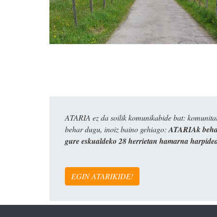
ATARIA ez da soilik komunikabide bat: komunitat
behar dugu, inoiz baino gehiago:
ATARIAk behar
gure eskualdeko 28 herrietan hamarna harpide
EGIN ATARIKIDE!