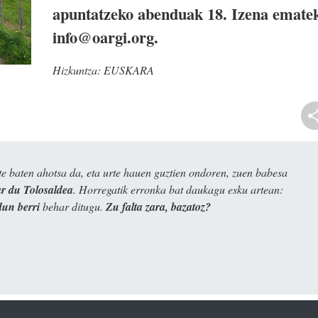
apuntatzeko abenduak 18. Izena emate
info@oargi.org.
Hizkuntza:
EUSKARA
e baten ahotsa da, eta urte hauen guztien ondoren, zuen babesa
 du Tolosaldea
. Horregatik erronka bat daukagu esku artean:
dun berri
behar ditugu.
Zu falta zara, bazatoz?