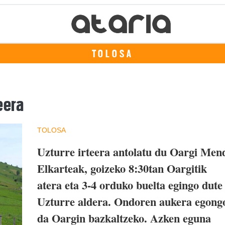
TOLOSA
eera
TOLOSA
Uzturre irteera antolatu du Oargi Men
Elkarteak, goizeko 8:30tan Oargitik
atera eta 3-4 orduko buelta egingo dute
Uzturre aldera. Ondoren aukera egong
da Oargin bazkaltzeko. Azken eguna