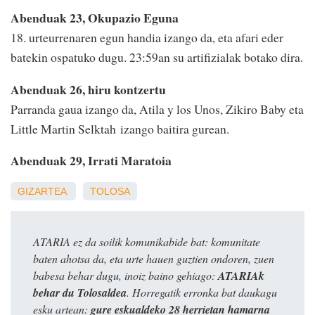
Abenduak 23, Okupazio Eguna
18. urteurrenaren egun handia izango da, eta afari eder
batekin ospatuko dugu. 23:59an su artifizialak botako dira.
Abenduak 26, hiru kontzertu
Parranda gaua izango da, Atila y los Unos, Zikiro Baby eta
Little Martin Selktah izango baitira gurean.
Abenduak 29, Irrati Maratoia
GIZARTEA
TOLOSA
ATARIA ez da soilik komunikabide bat: komunitate
baten ahotsa da, eta urte hauen guztien ondoren, zuen
babesa behar dugu, inoiz baino gehiago:
ATARIAk
behar du Tolosaldea
. Horregatik erronka bat daukagu
esku artean:
gure eskualdeko 28 herrietan hamarna