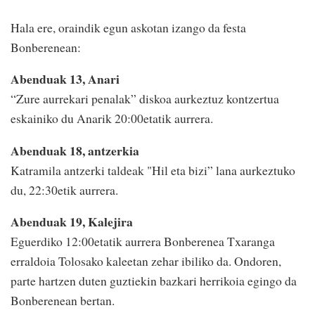
Hala ere, oraindik egun askotan izango da festa
Bonberenean:
Abenduak 13, Anari
“Zure aurrekari penalak” diskoa aurkeztuz kontzertua
eskainiko du Anarik 20:00etatik aurrera.
Abenduak 18, antzerkia
Katramila antzerki taldeak "Hil eta bizi” lana aurkeztuko
du, 22:30etik aurrera.
Abenduak 19, Kalejira
Eguerdiko 12:00etatik aurrera Bonberenea Txaranga
erraldoia Tolosako kaleetan zehar ibiliko da. Ondoren,
parte hartzen duten guztiekin bazkari herrikoia egingo da
Bonberenean bertan.