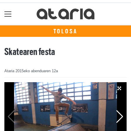
TOLOSA
Skatearen festa
Ataria
2015eko abenduaren 12a