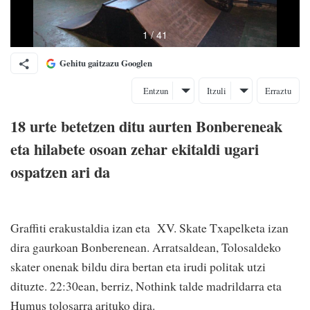
Gehitu gaitzazu Googlen
Entzun
Itzuli
Erraztu
18 urte betetzen ditu aurten Bonbereneak
eta hilabete osoan zehar ekitaldi ugari
ospatzen ari da
Graffiti erakustaldia izan eta XV. Skate Txapelketa izan
dira gaurkoan Bonberenean. Arratsaldean, Tolosaldeko
skater onenak bildu dira bertan eta irudi politak utzi
dituzte. 22:30ean, berriz, Nothink talde madrildarra eta
Humus tolosarra arituko dira.