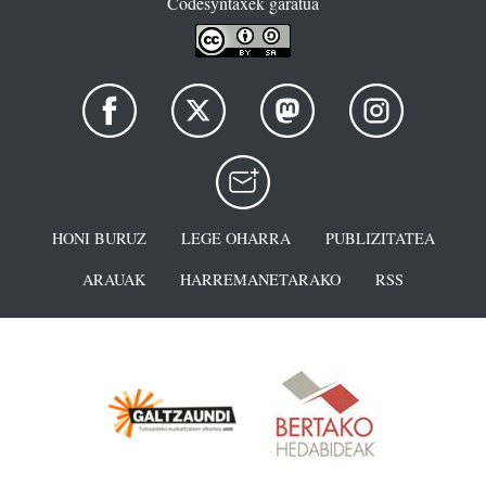
Codesyntaxek garatua
HONI BURUZ
LEGE OHARRA
PUBLIZITATEA
ARAUAK
HARREMANETARAKO
RSS