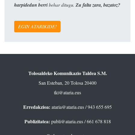
harpidedun berri
behar ditugu.
Zu falta zara, bazatoz?
EGIN ATARIKIDE!
Tolosaldeko Komunikazio Taldea S.M.
San Esteban, 20 Tolosa 20400
tkt@ataria.eus
Erredakzioa:
ataria@ataria.eus
/ 943 655 695
Publizitatea:
publi@ataria.eus
/ 661 678 818