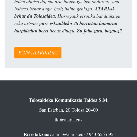
baten ahotsa da, eta urte hauen guztien ondoren, zuen
babesa behar dugu, inoiz baino gehiago:
ATARIAk
behar du Tolosaldea
. Horregatik erronka bat daukagu
esku artean:
gure eskualdeko 28 herrietan hamarna
harpidedun berri
behar ditugu.
Zu falta zara, bazatoz?
EGIN ATARIKIDE!
Tolosaldeko Komunikazio Taldea S.M.
San Esteban, 20 Tolosa 20400
tkt@ataria.eus
Erredakzioa:
ataria@ataria.eus
/ 943 655 695