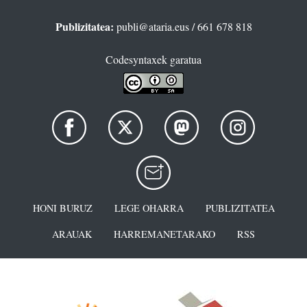
Publizitatea:
publi@ataria.eus
/ 661 678 818
Codesyntaxek garatua
HONI BURUZ
LEGE OHARRA
PUBLIZITATEA
ARAUAK
HARREMANETARAKO
RSS