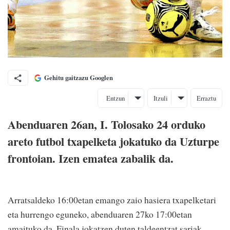
Gehitu gaitzazu Googlen
Entzun
Itzuli
Erraztu
Abenduaren 26an, I. Tolosako 24 orduko
areto futbol txapelketa jokatuko da Uzturpe
frontoian. Izen ematea zabalik da.
Arratsaldeko 16:00etan emango zaio hasiera txapelketari
eta hurrengo eguneko, abenduaren 27ko 17:00etan
amaituko da. Finala jokatzen duten taldeentzat sariak