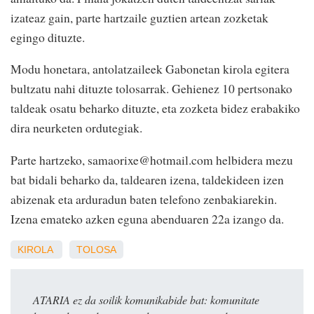
izateaz gain, parte hartzaile guztien artean zozketak
egingo dituzte.
Modu honetara, antolatzaileek Gabonetan kirola egitera
bultzatu nahi dituzte tolosarrak. Gehienez 10 pertsonako
taldeak osatu beharko dituzte, eta zozketa bidez erabakiko
dira neurketen ordutegiak.
Parte hartzeko, samaorixe@hotmail.com helbidera mezu
bat bidali beharko da, taldearen izena, taldekideen izen
abizenak eta arduradun baten telefono zenbakiarekin.
Izena emateko azken eguna abenduaren 22a izango da.
KIROLA
TOLOSA
ATARIA ez da soilik komunikabide bat: komunitate