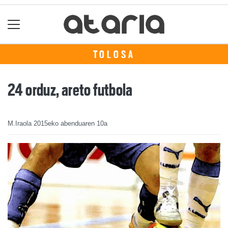
TOLOSA
24 orduz, areto futbola
M.Iraola
2015eko abenduaren 10a