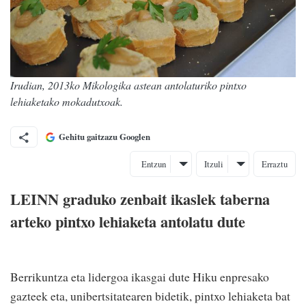
Irudian, 2013ko Mikologika astean antolaturiko pintxo
lehiaketako mokadutxoak.
Gehitu gaitzazu Googlen
Entzun
Itzuli
Erraztu
LEINN graduko zenbait ikaslek taberna
arteko pintxo lehiaketa antolatu dute
Berrikuntza eta lidergoa ikasgai dute Hiku enpresako
gazteek eta, unibertsitatearen bidetik, pintxo lehiaketa bat