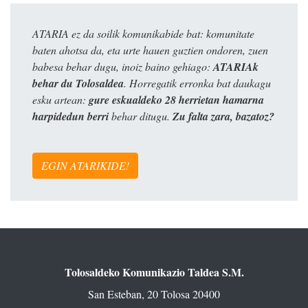
ATARIA ez da soilik komunikabide bat: komunitate
baten ahotsa da, eta urte hauen guztien ondoren, zuen
babesa behar dugu, inoiz baino gehiago:
ATARIAk
behar du Tolosaldea
. Horregatik erronka bat daukagu
esku artean:
gure eskualdeko 28 herrietan hamarna
harpidedun berri
behar ditugu.
Zu falta zara, bazatoz?
EGIN ATARIKIDE!
Tolosaldeko Komunikazio Taldea S.M.
San Esteban, 20 Tolosa 20400