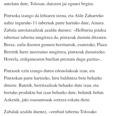
antolatu dute, Tolosan, datozen jai egunei begira.
Pintxoka izango da lehiaren izena, eta Alde Zaharreko
nahiz inguruko 11 tabernak parte hartuko dute, Ainara
Zabala antolatzaileak azaldu duenez: «Helburua jendea
tabernaz taberna mugitzea da, pintxoak dastatu ditzaten.
Beraz, zaila ikusten genuen herritarrak, esaterako, Plaza
Berritik Iurre auzoraino mugitzea, pintxoak dastatzeko.
Horrela, erdigunearen bueltan prestatu dugu guztia».
Pintxoek ezin izango duten edonolakoak izan, eta
Pintxokan parte hartzeko, hiru baldintza bete beharko
dituzte. Batetik, berritzaileak beharko dute izan, eta
bertako produktu bat izan beharko dute, behinik behin.
Azkenik, jaki osasuntsuak sortzea eskatu diete.
Zabalak azaldu duenez, «zenbait taberna Tolosako