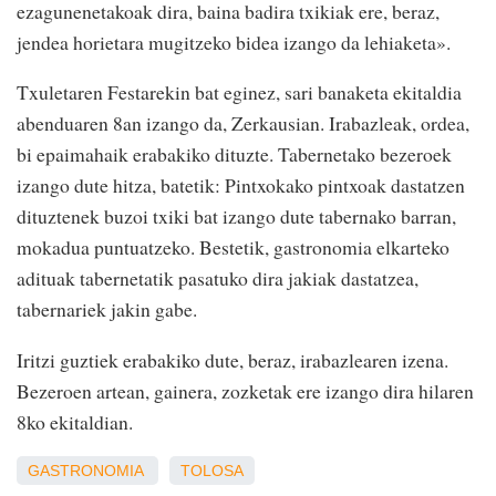
ezagunenetakoak dira, baina badira txikiak ere, beraz,
jendea horietara mugitzeko bidea izango da lehiaketa».
Txuletaren Festarekin bat eginez, sari banaketa ekitaldia
abenduaren 8an izango da, Zerkausian. Irabazleak, ordea,
bi epaimahaik erabakiko dituzte. Tabernetako bezeroek
izango dute hitza, batetik: Pintxokako pintxoak dastatzen
dituztenek buzoi txiki bat izango dute tabernako barran,
mokadua puntuatzeko. Bestetik, gastronomia elkarteko
adituak tabernetatik pasatuko dira jakiak dastatzea,
tabernariek jakin gabe.
Iritzi guztiek erabakiko dute, beraz, irabazlearen izena.
Bezeroen artean, gainera, zozketak ere izango dira hilaren
8ko ekitaldian.
GASTRONOMIA
TOLOSA