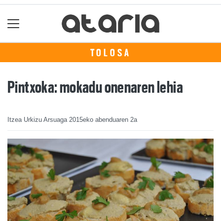
TOLOSA
Pintxoka: mokadu onenaren lehia
Itzea Urkizu Arsuaga
2015eko abenduaren 2a