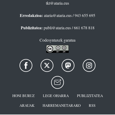
tkt@ataria.eus
Erredakzioa:
ataria@ataria.eus
/ 943 655 695
Publizitatea:
publi@ataria.eus
/ 661 678 818
Codesyntaxek garatua
HONI BURUZ
LEGE OHARRA
PUBLIZITATEA
ARAUAK
HARREMANETARAKO
RSS