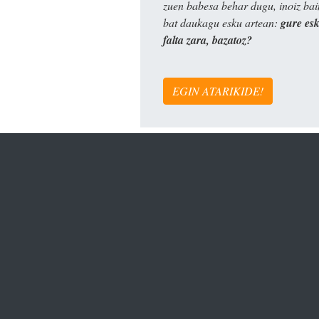
zuen babesa behar dugu, inoiz ba
bat daukagu esku artean:
gure es
falta zara, bazatoz?
EGIN ATARIKIDE!