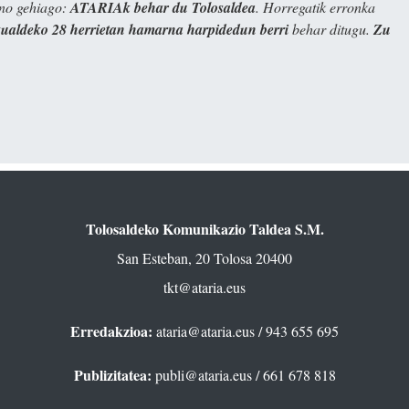
ino gehiago:
ATARIAk behar du Tolosaldea
. Horregatik erronka
kualdeko 28 herrietan hamarna harpidedun berri
behar ditugu.
Zu
Tolosaldeko Komunikazio Taldea S.M.
San Esteban, 20 Tolosa 20400
tkt@ataria.eus
Erredakzioa:
ataria@ataria.eus
/ 943 655 695
Publizitatea:
publi@ataria.eus
/ 661 678 818