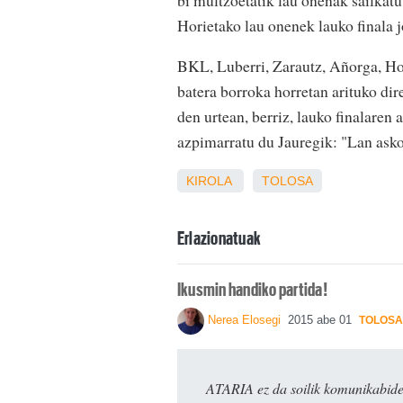
Horietako lau onenek lauko finala 
BKL, Luberri, Zarautz, Añorga, H
batera borroka horretan arituko dir
den urtean, berriz, lauko finalaren 
azpimarratu du Jauregik: "Lan ask
KIROLA
TOLOSA
Erlazionatuak
Ikusmin handiko partida!
Nerea Elosegi
2015 abe 01
TOLOSA
ATARIA ez da soilik komunikabide 