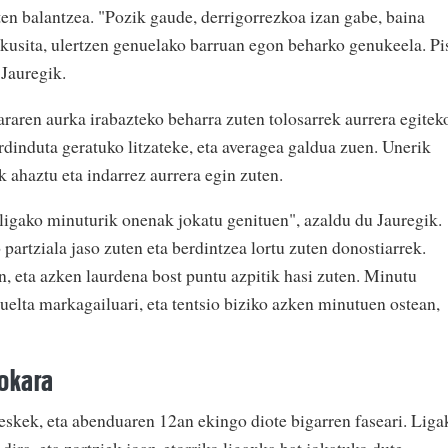
ten balantzea. "Pozik gaude, derrigorrezkoa izan gabe, baina
 ikusita, ulertzen genuelako barruan egon beharko genukeela. Pi
Jauregik.
ren aurka irabazteko beharra zuten tolosarrek aurrera egitek
erdinduta geratuko litzateke, eta averagea galdua zuen. Unerik
k ahaztu eta indarrez aurrera egin zuten.
igako minuturik onenak jokatu genituen", azaldu du Jauregik.
partziala jaso zuten eta berdintzea lortu zuten donostiarrek.
n, eta azken laurdena bost puntu azpitik hasi zuten. Minutu
uelta markagailuari, eta tentsio biziko azken minutuen ostean,
rokara
skek, eta abenduaren 12an ekingo diote bigarren faseari. Liga
dira, eta zortziek joan-etorriko ligaxka bat jokatuko dute.