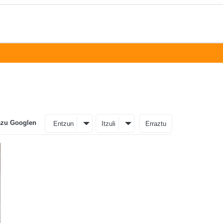
azu Googlen
Entzun
Itzuli
Erraztu