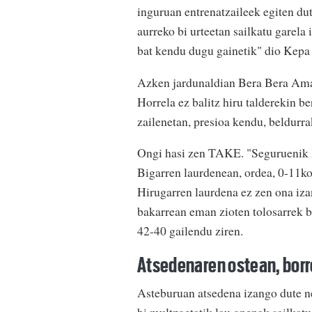
inguruan entrenatzaileek egiten du
aurreko bi urteetan sailkatu garela
bat kendu dugu gainetik" dio Kepa 
Azken jardunaldian Bera Bera Amara
Horrela ez balitz hiru talderekin b
zailenetan, presioa kendu, beldurra
Ongi hasi zen TAKE. "Seguruenik l
Bigarren laurdenean, ordea, 0-11ko 
Hirugarren laurdena ez zen ona iza
bakarrean eman zioten tolosarrek b
42-40 gailendu ziren.
Atsedenaren ostean, bor
Asteburuan atsedena izango dute ne
bi multzoetatik lau onenak sailkatu 