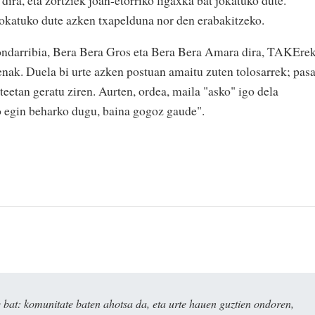
jokatuko dute azken txapelduna nor den erabakitzeko.
ondarribia, Bera Bera Gros eta Bera Bera Amara dira, TAKEre
enak. Duela bi urte azken postuan amaitu zuten tolosarrek; pas
ateetan geratu ziren. Aurten, ordea, maila "asko" igo dela
o egin beharko dugu, baina gogoz gaude".
bat: komunitate baten ahotsa da, eta urte hauen guztien ondoren,