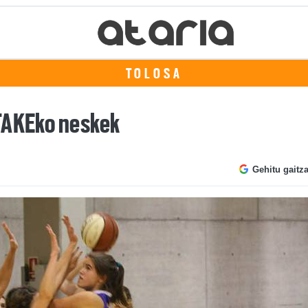
TOLOSA
 TAKEko neskek
Gehitu gaitz