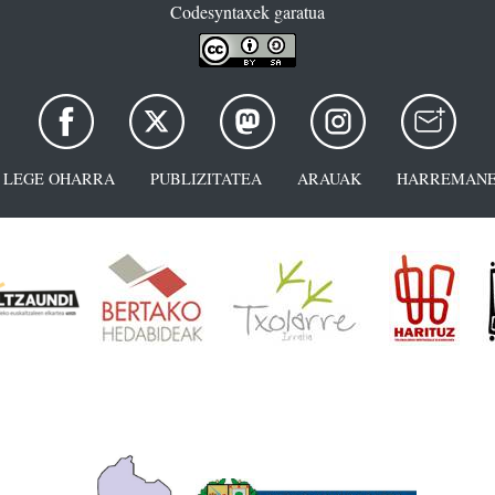
Codesyntaxek garatua
LEGE OHARRA
PUBLIZITATEA
ARAUAK
HARREMANE