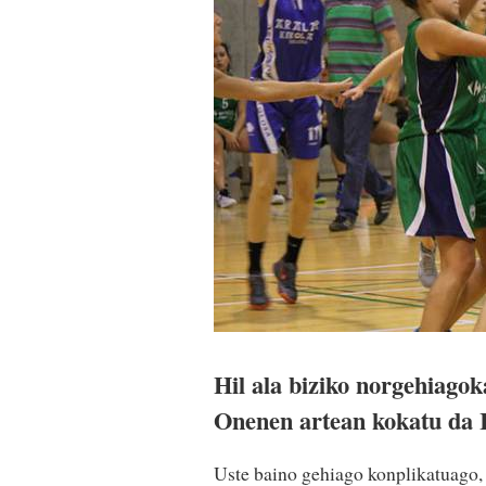
Hil ala biziko norgehiagoka
Onenen artean kokatu da I
Uste baino gehiago konplikatuago, 