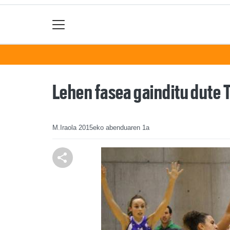
Lehen fasea gainditu dute
M.Iraola
2015eko abenduaren 1a