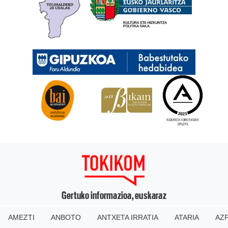
Gertuko informazioa, euskaraz
AMEZTI
ANBOTO
ANTXETA IRRATIA
ATARIA
AZP