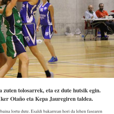
 zuten tolosarrek, eta ez dute hutsik egin.
ker Otaño eta Kepa Jauregiren taldea.
baina lortu dute. Esaldi bakarrean hori da lehen fasearen