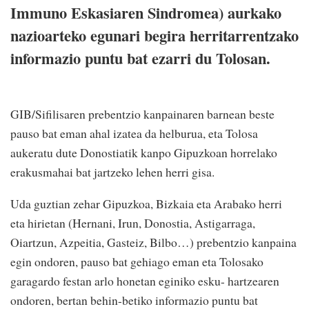
Immuno Eskasiaren Sindromea) aurkako
nazioarteko egunari begira herritarrentzako
informazio puntu bat ezarri du Tolosan.
GIB/Sifilisaren prebentzio kanpainaren barnean beste
pauso bat eman ahal izatea da helburua, eta Tolosa
aukeratu dute Donostiatik kanpo Gipuzkoan horrelako
erakusmahai bat jartzeko lehen herri gisa.
Uda guztian zehar Gipuzkoa, Bizkaia eta Arabako herri
eta hirietan (Hernani, Irun, Donostia, Astigarraga,
Oiartzun, Azpeitia, Gasteiz, Bilbo…) prebentzio kanpaina
egin ondoren, pauso bat gehiago eman eta Tolosako
garagardo festan arlo honetan eginiko esku- hartzearen
ondoren, bertan behin-betiko informazio puntu bat