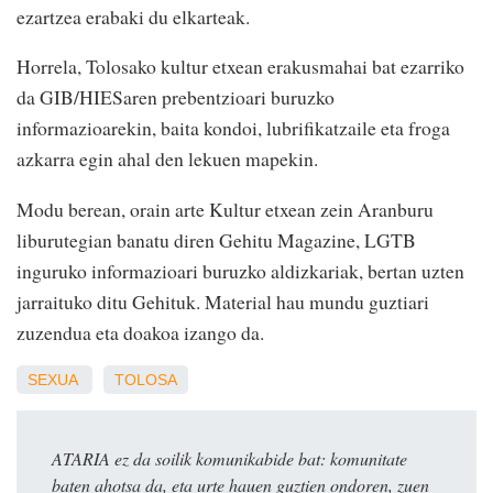
ezartzea erabaki du elkarteak.
Horrela, Tolosako kultur etxean erakusmahai bat ezarriko
da GIB/HIESaren prebentzioari buruzko
informazioarekin, baita kondoi, lubrifikatzaile eta froga
azkarra egin ahal den lekuen mapekin.
Modu berean, orain arte Kultur etxean zein Aranburu
liburutegian banatu diren Gehitu Magazine, LGTB
inguruko informazioari buruzko aldizkariak, bertan uzten
jarraituko ditu Gehituk. Material hau mundu guztiari
zuzendua eta doakoa izango da.
SEXUA
TOLOSA
ATARIA ez da soilik komunikabide bat: komunitate
baten ahotsa da, eta urte hauen guztien ondoren, zuen