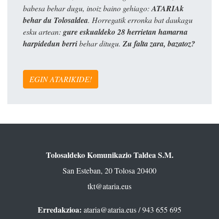
babesa behar dugu, inoiz baino gehiago:
ATARIAk
behar du Tolosaldea
. Horregatik erronka bat daukagu
esku artean:
gure eskualdeko 28 herrietan hamarna
harpidedun berri
behar ditugu.
Zu falta zara, bazatoz?
EGIN ATARIKIDE!
Tolosaldeko Komunikazio Taldea S.M.
San Esteban, 20 Tolosa 20400
tkt@ataria.eus
Erredakzioa:
ataria@ataria.eus
/ 943 655 695