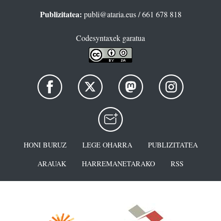
Publizitatea:
publi@ataria.eus
/ 661 678 818
Codesyntaxek garatua
HONI BURUZ
LEGE OHARRA
PUBLIZITATEA
ARAUAK
HARREMANETARAKO
RSS