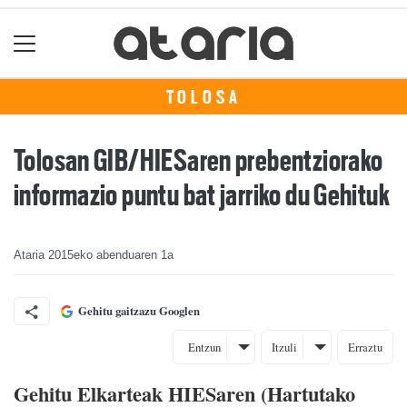
TOLOSA
Tolosan GIB/HIESaren prebentziorako
informazio puntu bat jarriko du Gehituk
Ataria
2015eko abenduaren 1a
Gehitu gaitzazu Googlen
Entzun
Itzuli
Erraztu
Gehitu Elkarteak HIESaren (Hartutako