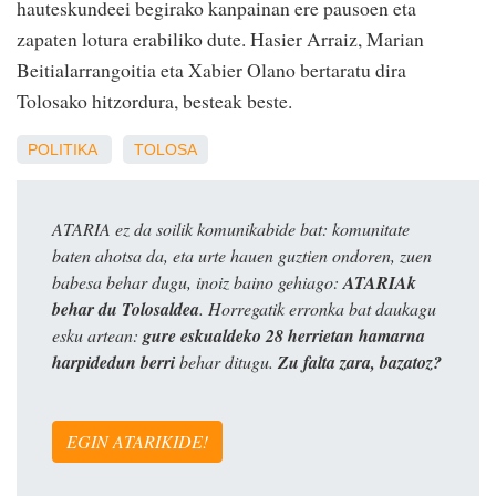
hauteskundeei begirako kanpainan ere pausoen eta
zapaten lotura erabiliko dute. Hasier Arraiz, Marian
Beitialarrangoitia eta Xabier Olano bertaratu dira
Tolosako hitzordura, besteak beste.
POLITIKA
TOLOSA
ATARIA ez da soilik komunikabide bat: komunitate
baten ahotsa da, eta urte hauen guztien ondoren, zuen
babesa behar dugu, inoiz baino gehiago:
ATARIAk
behar du Tolosaldea
. Horregatik erronka bat daukagu
esku artean:
gure eskualdeko 28 herrietan hamarna
harpidedun berri
behar ditugu.
Zu falta zara, bazatoz?
EGIN ATARIKIDE!