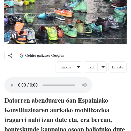
Gehitu gaitzazu Googlen
Entzun
Itzuli
Erraztu
Datorren abenduaren 6an Espainiako
Konstituzioaren aurkako mobilizazioa
iragarri nahi izan dute eta, era berean,
hauteskunde kanpaina osoan baliatuko dute