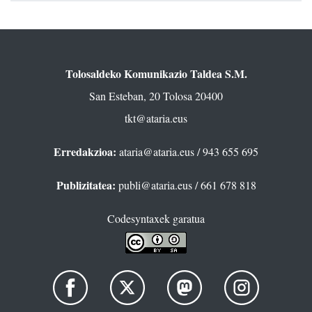
Tolosaldeko Komunikazio Taldea S.M.
San Esteban, 20 Tolosa 20400
tkt@ataria.eus
Erredakzioa:
ataria@ataria.eus
/ 943 655 695
Publizitatea:
publi@ataria.eus
/ 661 678 818
Codesyntaxek garatua