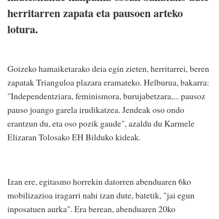
herritarren zapata eta pausoen arteko
lotura.
Goizeko hamaiketarako deia egin zieten, herritarrei, beren
zapatak Trianguloa plazara eramateko. Helburua, bakarra:
"Independentziara, feminismora, burujabetzara,... pausoz
pauso joango garela irudikatzea. Jendeak oso ondo
erantzun du, eta oso pozik gaude", azaldu du Karmele
Elizaran Tolosako EH Bilduko kideak.
Izan ere, egitasmo horrekin datorren abenduaren 6ko
mobilizazioa iragarri nahi izan dute, batetik, "jai egun
inposatuen aurka". Era berean, abenduaren 20ko