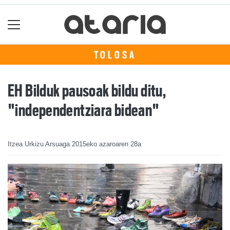
TOLOSA
EH Bilduk pausoak bildu ditu,
"independentziara bidean"
Itzea Urkizu Arsuaga
2015eko azaroaren 28a