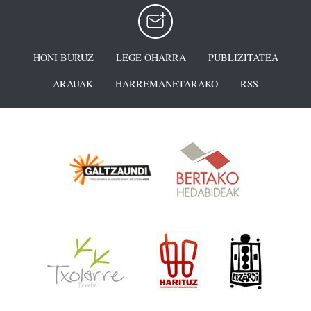
HONI BURUZ
LEGE OHARRA
PUBLIZITATEA
ARAUAK
HARREMANETARAKO
RSS