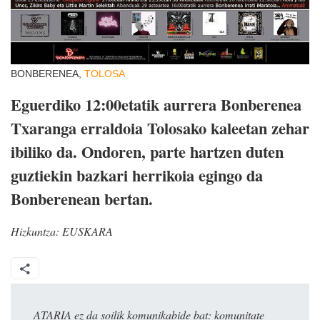
BONBERENEA,
TOLOSA
Eguerdiko 12:00etatik aurrera Bonberenea
Txaranga erraldoia Tolosako kaleetan zehar
ibiliko da. Ondoren, parte hartzen duten
guztiekin bazkari herrikoia egingo da
Bonberenean bertan.
Hizkuntza:
EUSKARA
ATARIA ez da soilik komunikabide bat: komunitate