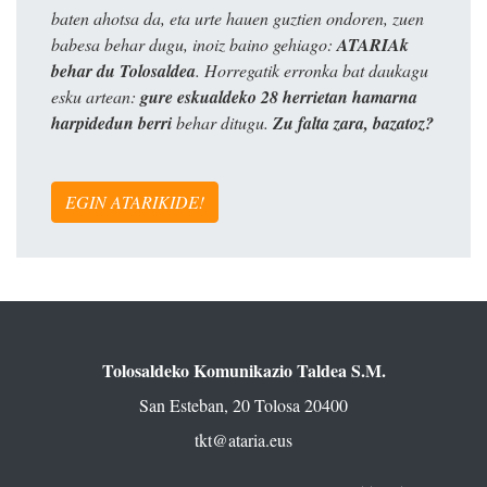
baten ahotsa da, eta urte hauen guztien ondoren, zuen
babesa behar dugu, inoiz baino gehiago:
ATARIAk
behar du Tolosaldea
. Horregatik erronka bat daukagu
esku artean:
gure eskualdeko 28 herrietan hamarna
harpidedun berri
behar ditugu.
Zu falta zara, bazatoz?
EGIN ATARIKIDE!
Tolosaldeko Komunikazio Taldea S.M.
San Esteban, 20 Tolosa 20400
tkt@ataria.eus