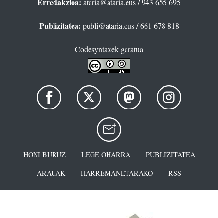
Erredakzioa:
ataria@ataria.eus
/ 943 655 695
Publizitatea:
publi@ataria.eus
/ 661 678 818
Codesyntaxek garatua
HONI BURUZ
LEGE OHARRA
PUBLIZITATEA
ARAUAK
HARREMANETARAKO
RSS