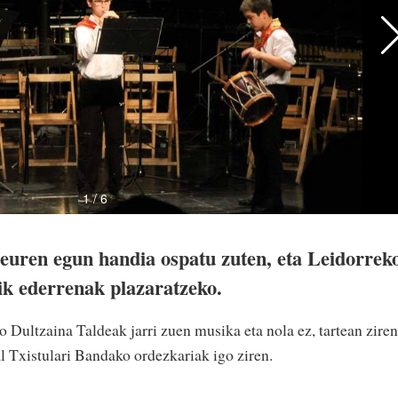
euren egun handia ospatu zuten, eta Leidorrek
ik ederrenak plazaratzeko.
 Dultzaina Taldeak jarri zuen musika eta nola ez, tartean ziren
l Txistulari Bandako ordezkariak igo ziren.