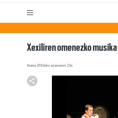
Xexiliren omenezko musika
Ataria
2015eko azaroaren 23a