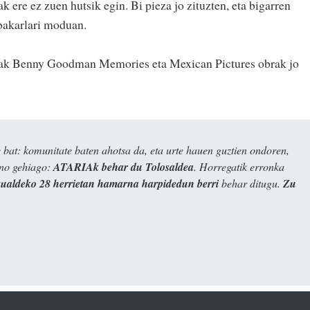
 ere ez zuen hutsik egin. Bi pieza jo zituzten, eta bigarren
 bakarlari moduan.
ak Benny Goodman Memories eta Mexican Pictures obrak jo
bat: komunitate baten ahotsa da, eta urte hauen guztien ondoren,
ino gehiago:
ATARIAk behar du Tolosaldea
. Horregatik erronka
kualdeko 28 herrietan hamarna harpidedun berri
behar ditugu.
Zu