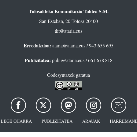
Tolosaldeko Komunikazio Taldea S.M.
San Esteban, 20 Tolosa 20400
tkt@ataria.eus
Erredakzioa:
ataria@ataria.eus
/ 943 655 695
Publizitatea:
publi@ataria.eus
/ 661 678 818
Codesyntaxek garatua
LEGE OHARRA
PUBLIZITATEA
ARAUAK
HARREMANE