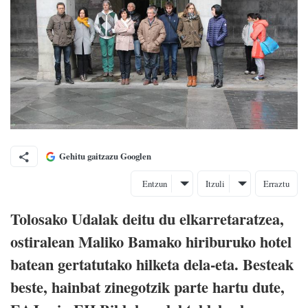
Gehitu gaitzazu Googlen
Entzun
Itzuli
Erraztu
Tolosako Udalak deitu du elkarretaratzea,
ostiralean Maliko Bamako hiriburuko hotel
batean gertatutako hilketa dela-eta. Besteak
beste, hainbat zinegotzik parte hartu dute,