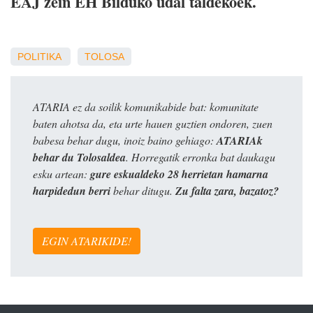
EAJ zein EH Bilduko udal taldekoek.
POLITIKA
TOLOSA
ATARIA ez da soilik komunikabide bat: komunitate
baten ahotsa da, eta urte hauen guztien ondoren, zuen
babesa behar dugu, inoiz baino gehiago:
ATARIAk
behar du Tolosaldea
. Horregatik erronka bat daukagu
esku artean:
gure eskualdeko 28 herrietan hamarna
harpidedun berri
behar ditugu.
Zu falta zara, bazatoz?
EGIN ATARIKIDE!