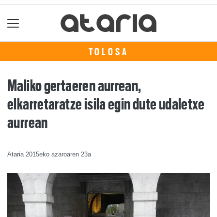
TOLOSA
Maliko gertaeren aurrean,
elkarretaratze isila egin dute udaletxe
aurrean
Ataria
2015eko azaroaren 23a