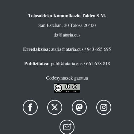
Tolosaldeko Komunikazio Taldea S.M.
San Esteban, 20 Tolosa 20400
tkt@ataria.eus
Erredakzioa:
ataria@ataria.eus
/ 943 655 695
Publizitatea:
publi@ataria.eus
/ 661 678 818
Codesyntaxek garatua