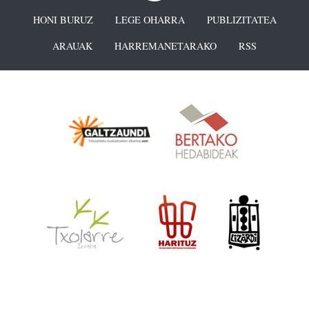
HONI BURUZ
LEGE OHARRA
PUBLIZITATEA
ARAUAK
HARREMANETARAKO
RSS