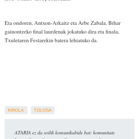
Eta ondoren, Antxon-Arkaitz eta Arbe Zabala. Bihar
gainontzeko final laurdenak jokatuko dira eta finala,
Txuletaren Festarekin batera lehiatuko da.
KIROLA
TOLOSA
ATARIA ez da soilik komunikabide bat: komunitate