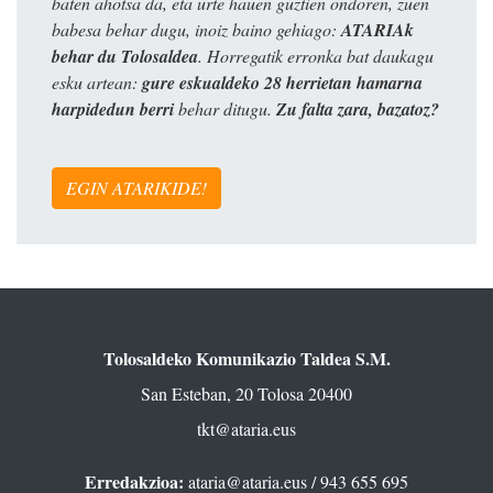
baten ahotsa da, eta urte hauen guztien ondoren, zuen
babesa behar dugu, inoiz baino gehiago:
ATARIAk
behar du Tolosaldea
. Horregatik erronka bat daukagu
esku artean:
gure eskualdeko 28 herrietan hamarna
harpidedun berri
behar ditugu.
Zu falta zara, bazatoz?
EGIN ATARIKIDE!
Tolosaldeko Komunikazio Taldea S.M.
San Esteban, 20 Tolosa 20400
tkt@ataria.eus
Erredakzioa:
ataria@ataria.eus
/ 943 655 695