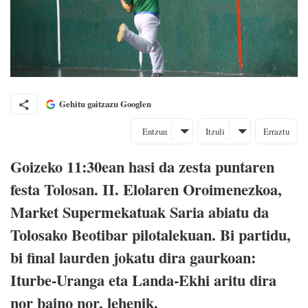
Gehitu gaitzazu Googlen
Entzun
Itzuli
Erraztu
Goizeko 11:30ean hasi da zesta puntaren
festa Tolosan. II. Elolaren Oroimenezkoa,
Market Supermekatuak Saria abiatu da
Tolosako Beotibar pilotalekuan. Bi partidu,
bi final laurden jokatu dira gaurkoan:
Iturbe-Uranga eta Landa-Ekhi aritu dira
nor baino nor, lehenik.