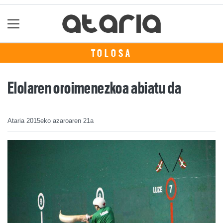
TOLOSA
Elolaren oroimenezkoa abiatu da
Ataria
2015eko azaroaren 21a