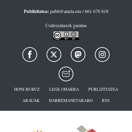
Publizitatea:
publi@ataria.eus
/ 661 678 818
Codesyntaxek garatua
HONI BURUZ
LEGE OHARRA
PUBLIZITATEA
ARAUAK
HARREMANETARAKO
RSS