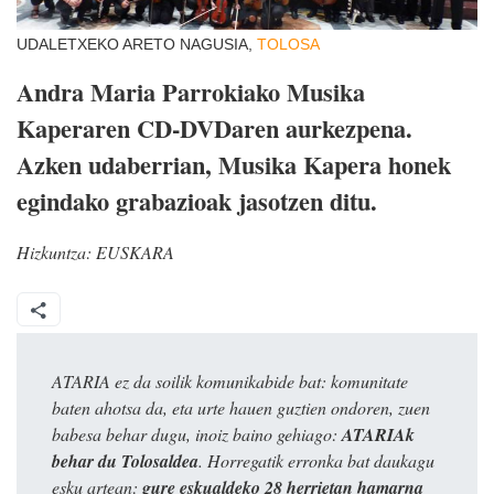
UDALETXEKO ARETO NAGUSIA,
TOLOSA
Andra Maria Parrokiako Musika
Kaperaren CD-DVDaren aurkezpena.
Azken udaberrian, Musika Kapera honek
egindako grabazioak jasotzen ditu.
Hizkuntza:
EUSKARA
ATARIA ez da soilik komunikabide bat: komunitate
baten ahotsa da, eta urte hauen guztien ondoren, zuen
babesa behar dugu, inoiz baino gehiago:
ATARIAk
behar du Tolosaldea
. Horregatik erronka bat daukagu
esku artean:
gure eskualdeko 28 herrietan hamarna