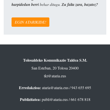
harpidedun berri
behar ditugu.
Zu falta zara, bazatoz?
EGIN ATARIKIDE!
Tolosaldeko Komunikazio Taldea S.M.
San Esteban, 20 Tolosa 20400
tkt@ataria.eus
Erredakzioa:
ataria@ataria.eus
/ 943 655 695
Publizitatea:
publi@ataria.eus
/ 661 678 818