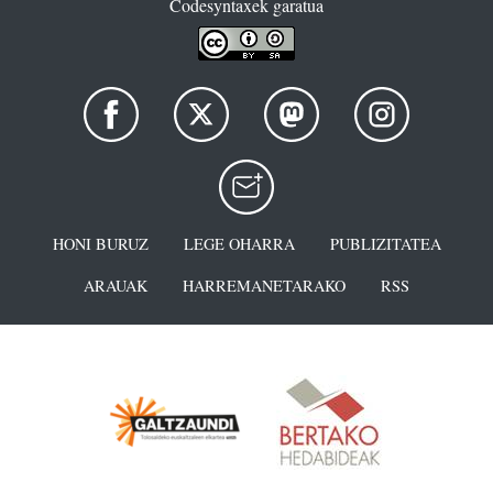
Codesyntaxek garatua
HONI BURUZ
LEGE OHARRA
PUBLIZITATEA
ARAUAK
HARREMANETARAKO
RSS