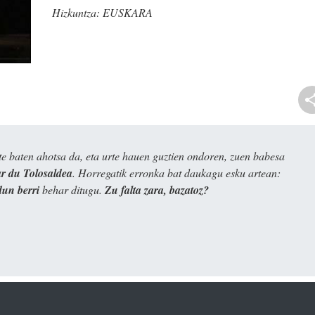
Hizkuntza:
EUSKARA
e baten ahotsa da, eta urte hauen guztien ondoren, zuen babesa
 du Tolosaldea
. Horregatik erronka bat daukagu esku artean:
dun berri
behar ditugu.
Zu falta zara, bazatoz?