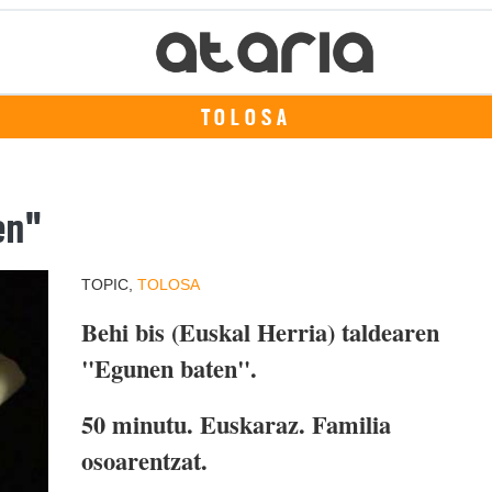
TOLOSA
ten"
TOPIC,
TOLOSA
Behi bis (Euskal Herria) taldearen
"Egunen baten".
50 minutu. Euskaraz. Familia
osoarentzat.