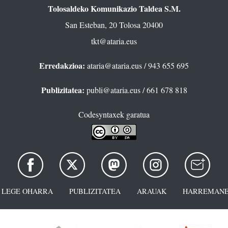
Tolosaldeko Komunikazio Taldea S.M.
San Esteban, 20 Tolosa 20400
tkt@ataria.eus
Erredakzioa:
ataria@ataria.eus
/ 943 655 695
Publizitatea:
publi@ataria.eus
/ 661 678 818
Codesyntaxek garatua
LEGE OHARRA
PUBLIZITATEA
ARAUAK
HARREMANE