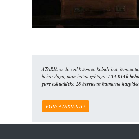
ATARIA ez da soilik komunikabide bat: komunitat
behar dugu, inoiz baino gehiago:
ATARIAk behar
gure eskualdeko 28 herrietan hamarna harpide
EGIN ATARIKIDE!