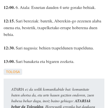
12:00.
6. Atala: Esnetan dauden 4 urte gorako behiak.
12:15.
Sari bereziak: batetik, Aberekin-go zezenen alaba
onena eta, bestetik, txapelketako errape hoberena duen
behia.
12:30.
Sari nagusia: behien txapeldunen txapelduna.
13:00.
Sari banaketa eta bigaren zozketa.
TOLOSA
ATARIA ez da soilik komunikabide bat: komunitate
baten ahotsa da, eta urte hauen guztien ondoren, zuen
babesa behar dugu, inoiz baino gehiago:
ATARIAk
behar du Tolosaldea
. Horregatik erronka bat daukagu