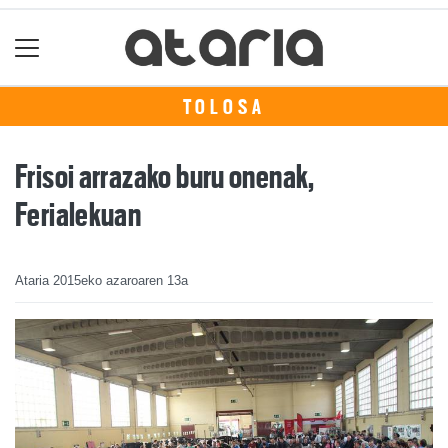
TOLOSA
Frisoi arrazako buru onenak,
Ferialekuan
Ataria
2015eko azaroaren 13a