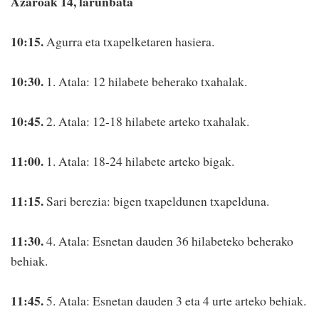
Azaroak 14, larunbata
10:15.
Agurra eta txapelketaren hasiera.
10:30.
1. Atala: 12 hilabete beherako txahalak.
10:45.
2. Atala: 12-18 hilabete arteko txahalak.
11:00.
1. Atala: 18-24 hilabete arteko bigak.
11:15.
Sari berezia: bigen txapeldunen txapelduna.
11:30.
4. Atala: Esnetan dauden 36 hilabeteko beherako
behiak.
11:45.
5. Atala: Esnetan dauden 3 eta 4 urte arteko behiak.