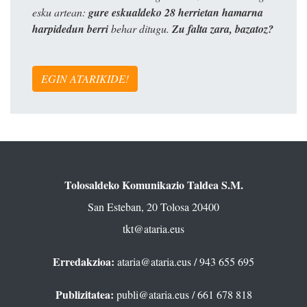
esku artean:
gure eskualdeko 28 herrietan hamarna
harpidedun berri
behar ditugu.
Zu falta zara, bazatoz?
EGIN ATARIKIDE!
Tolosaldeko Komunikazio Taldea S.M.
San Esteban, 20 Tolosa 20400
tkt@ataria.eus
Erredakzioa:
ataria@ataria.eus
/ 943 655 695
Publizitatea:
publi@ataria.eus
/ 661 678 818