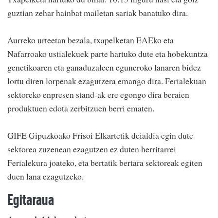
guztian zehar hainbat mailetan sariak banatuko dira.
Aurreko urteetan bezala, txapelketan EAEko eta
Nafarroako ustialekuek parte hartuko dute eta hobekuntza
genetikoaren eta ganaduzaleen eguneroko lanaren bidez
lortu diren lorpenak ezagutzera emango dira. Ferialekuan
sektoreko enpresen stand-ak ere egongo dira beraien
produktuen edota zerbitzuen berri ematen.
GIFE Gipuzkoako Frisoi Elkartetik deialdia egin dute
sektorea zuzenean ezagutzen ez duten herritarrei
Ferialekura joateko, eta bertatik bertara sektoreak egiten
duen lana ezagutzeko.
Egitaraua