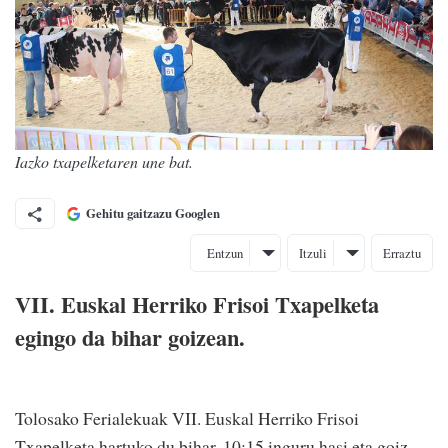
Iazko txapelketaren une bat.
Gehitu gaitzazu Googlen
Entzun
Itzuli
Erraztu
VII. Euskal Herriko Frisoi Txapelketa
egingo da bihar goizean.
Tolosako Ferialekuak VII. Euskal Herriko Frisoi
Txapelketa hartuko du bihar. 10:15 inguru hasi eta goiz