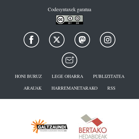
Codesyntaxek garatua
HONI BURUZ
LEGE OHARRA
PUBLIZITATEA
ARAUAK
HARREMANETARAKO
RSS