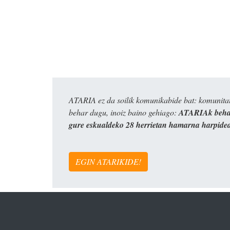
ATARIA ez da soilik komunikabide bat: komunitat
behar dugu, inoiz baino gehiago:
ATARIAk behar
gure eskualdeko 28 herrietan hamarna harpide
EGIN ATARIKIDE!