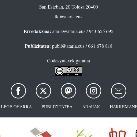
San Esteban, 20 Tolosa 20400
tkt@ataria.eus
Erredakzioa:
ataria@ataria.eus
/ 943 655 695
Publizitatea:
publi@ataria.eus
/ 661 678 818
Codesyntaxek garatua
LEGE OHARRA
PUBLIZITATEA
ARAUAK
HARREMANE