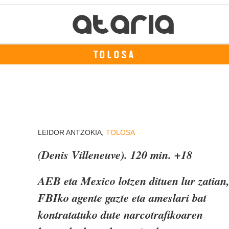
TOLOSA
LEIDOR ANTZOKIA,
TOLOSA
(Denis Villeneuve). 120 min. +18
AEB eta Mexico lotzen dituen lur zatian
FBIko agente gazte eta ameslari bat
kontratatuko dute narcotrafikoaren