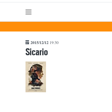
2015/12/12
19:30
Sicario