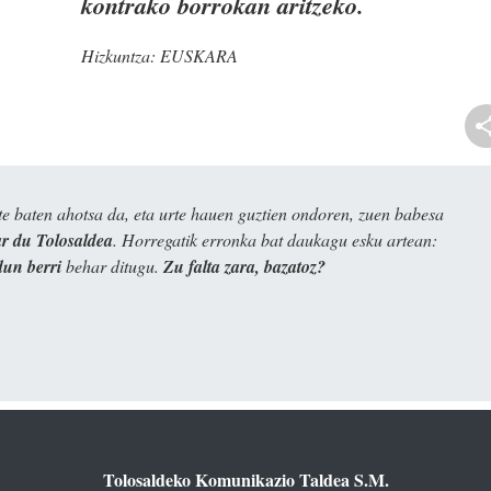
kontrako borrokan aritzeko.
Hizkuntza:
EUSKARA
e baten ahotsa da, eta urte hauen guztien ondoren, zuen babesa
 du Tolosaldea
. Horregatik erronka bat daukagu esku artean:
dun berri
behar ditugu.
Zu falta zara, bazatoz?
Tolosaldeko Komunikazio Taldea S.M.