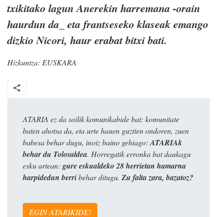
txikitako lagun Anerekin harremana -orain
haurdun da_ eta frantseseko klaseak emango
dizkio Nicori, haur erabat bitxi bati.
Hizkuntza:
EUSKARA
ATARIA ez da soilik komunikabide bat: komunitate
baten ahotsa da, eta urte hauen guztien ondoren, zuen
babesa behar dugu, inoiz baino gehiago:
ATARIAk
behar du Tolosaldea
. Horregatik erronka bat daukagu
esku artean:
gure eskualdeko 28 herrietan hamarna
harpidedun berri
behar ditugu.
Zu falta zara, bazatoz?
EGIN ATARIKIDE!