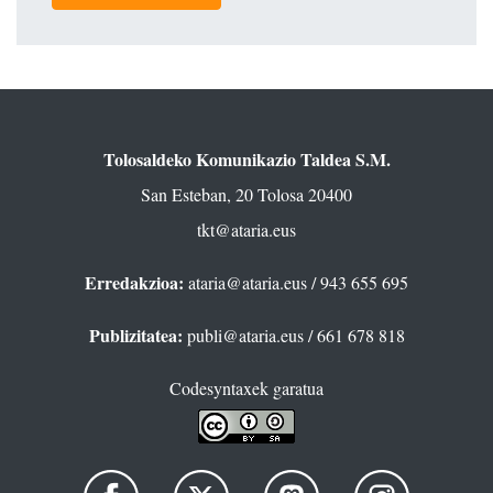
Tolosaldeko Komunikazio Taldea S.M.
San Esteban, 20 Tolosa 20400
tkt@ataria.eus
Erredakzioa:
ataria@ataria.eus
/ 943 655 695
Publizitatea:
publi@ataria.eus
/ 661 678 818
Codesyntaxek garatua