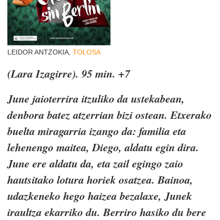
LEIDOR ANTZOKIA,
TOLOSA
(Lara Izagirre). 95 min. +7
June jaioterrira itzuliko da ustekabean,
denbora batez atzerrian bizi ostean. Etxerako
buelta miragarria izango da: familia eta
lehenengo maitea, Diego, aldatu egin dira.
June ere aldatu da, eta zail egingo zaio
hautsitako lotura horiek osatzea. Bainoa,
udazkeneko hego haizea bezalaxe, Junek
iraultza ekarriko du. Berriro hasiko du bere