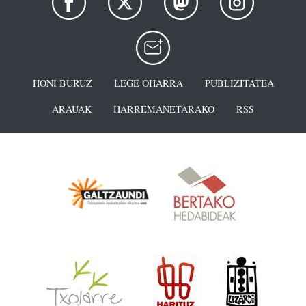
HONI BURUZ
LEGE OHARRA
PUBLIZITATEA
ARAUAK
HARREMANETARAKO
RSS