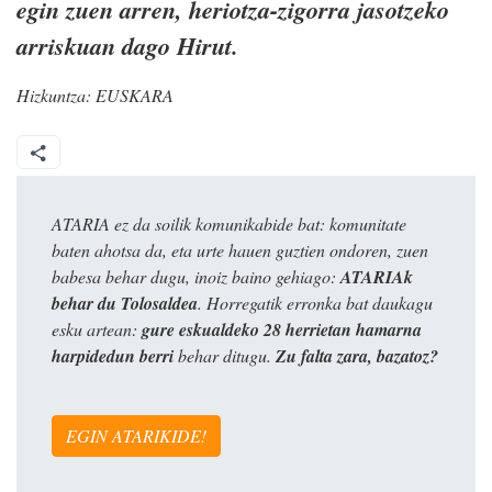
egin zuen arren, heriotza-zigorra jasotzeko
arriskuan dago Hirut.
Hizkuntza:
EUSKARA
ATARIA ez da soilik komunikabide bat: komunitate
baten ahotsa da, eta urte hauen guztien ondoren, zuen
babesa behar dugu, inoiz baino gehiago:
ATARIAk
behar du Tolosaldea
. Horregatik erronka bat daukagu
esku artean:
gure eskualdeko 28 herrietan hamarna
harpidedun berri
behar ditugu.
Zu falta zara, bazatoz?
EGIN ATARIKIDE!