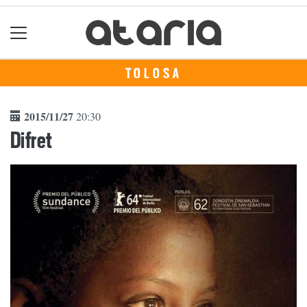
TOLOSA
2015/11/27
20:30
Difret