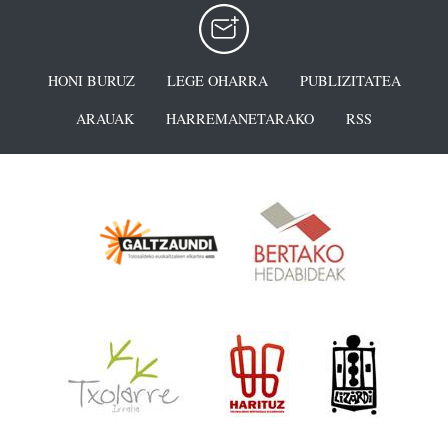
HONI BURUZ
LEGE OHARRA
PUBLIZITATEA
ARAUAK
HARREMANETARAKO
RSS