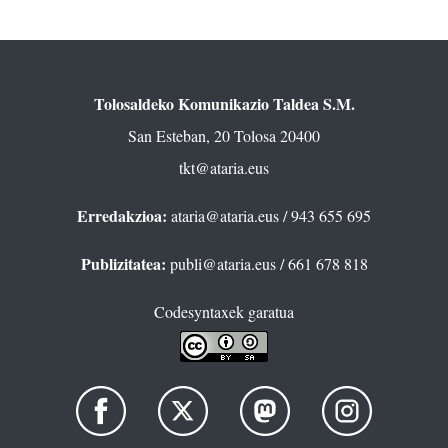
Tolosaldeko Komunikazio Taldea S.M.
San Esteban, 20 Tolosa 20400
tkt@ataria.eus
Erredakzioa:
ataria@ataria.eus
/ 943 655 695
Publizitatea:
publi@ataria.eus
/ 661 678 818
Codesyntaxek garatua