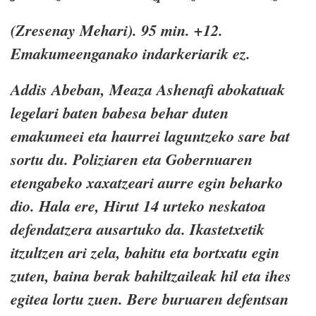
(Zresenay Mehari). 95 min. +12.
Emakumeenganako indarkeriarik ez.
Addis Abeban, Meaza Ashenafi abokatuak
legelari baten babesa behar duten
emakumeei eta haurrei laguntzeko sare bat
sortu du. Poliziaren eta Gobernuaren
etengabeko xaxatzeari aurre egin beharko
dio. Hala ere, Hirut 14 urteko neskatoa
defendatzera ausartuko da. Ikastetxetik
itzultzen ari zela, bahitu eta bortxatu egin
zuten, baina berak bahiltzaileak hil eta ihes
egitea lortu zuen. Bere buruaren defentsan