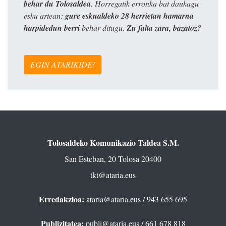
behar du Tolosaldea
. Horregatik erronka bat daukagu
esku artean:
gure eskualdeko 28 herrietan hamarna
harpidedun berri
behar ditugu.
Zu falta zara, bazatoz?
EGIN ATARIKIDE!
Tolosaldeko Komunikazio Taldea S.M.
San Esteban, 20 Tolosa 20400
tkt@ataria.eus
Erredakzioa:
ataria@ataria.eus
/ 943 655 695
Publizitatea:
publi@ataria.eus
/ 661 678 818