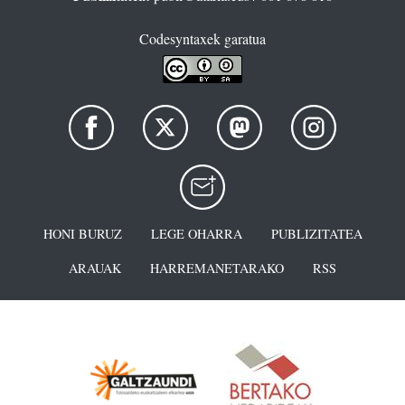
Codesyntaxek garatua
HONI BURUZ
LEGE OHARRA
PUBLIZITATEA
ARAUAK
HARREMANETARAKO
RSS