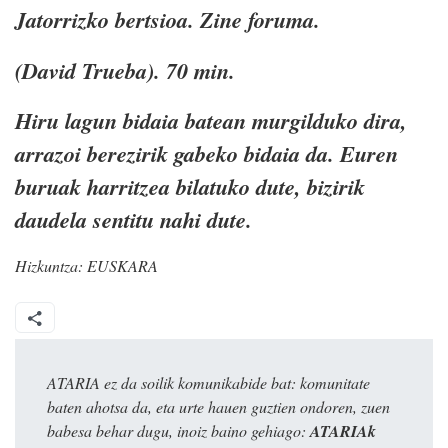
Jatorrizko bertsioa. Zine foruma.
(David Trueba). 70 min.
Hiru lagun bidaia batean murgilduko dira,
arrazoi berezirik gabeko bidaia da. Euren
buruak harritzea bilatuko dute, bizirik
daudela sentitu nahi dute.
Hizkuntza:
EUSKARA
ATARIA ez da soilik komunikabide bat: komunitate
baten ahotsa da, eta urte hauen guztien ondoren, zuen
babesa behar dugu, inoiz baino gehiago:
ATARIAk