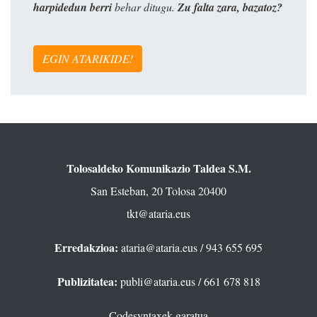
harpidedun berri
behar ditugu.
Zu falta zara, bazatoz?
EGIN ATARIKIDE!
Tolosaldeko Komunikazio Taldea S.M.
San Esteban, 20 Tolosa 20400
tkt@ataria.eus
Erredakzioa:
ataria@ataria.eus
/ 943 655 695
Publizitatea:
publi@ataria.eus
/ 661 678 818
Codesyntaxek garatua