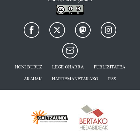
HONI BURUZ
LEGE OHARRA
PUBLIZITATEA
ARAUAK
HARREMANETARAKO
RSS