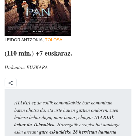
LEIDOR ANTZOKIA,
TOLOSA
(110 min.) +7 euskaraz.
Hizkuntza:
EUSKARA
ATARIA ez da soilik komunikabide bat: komunitate
baten ahotsa da, eta urte hauen guztien ondoren, zuen
babesa behar dugu, inoiz baino gehiago:
ATARIAk
behar du Tolosaldea
. Horregatik erronka bat daukagu
esku artean:
gure eskualdeko 28 herrietan hamarna