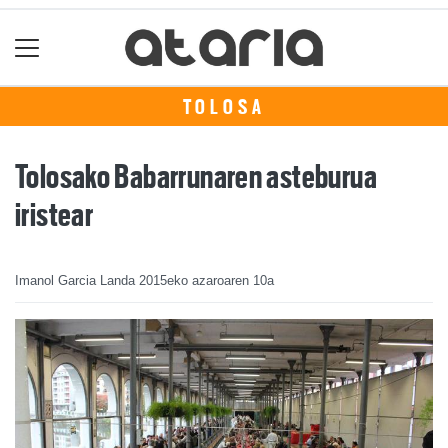
TOLOSA
Tolosako Babarrunaren asteburua
iristear
Imanol Garcia Landa
2015eko azaroaren 10a