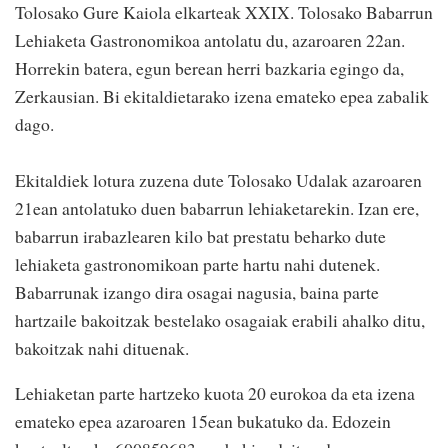
Tolosako Gure Kaiola elkarteak XXIX. Tolosako Babarrun
Lehiaketa Gastronomikoa antolatu du, azaroaren 22an.
Horrekin batera, egun berean herri bazkaria egingo da,
Zerkausian. Bi ekitaldietarako izena emateko epea zabalik
dago.
Ekitaldiek lotura zuzena dute Tolosako Udalak azaroaren
21ean antolatuko duen babarrun lehiaketarekin. Izan ere,
babarrun irabazlearen kilo bat prestatu beharko dute
lehiaketa gastronomikoan parte hartu nahi dutenek.
Babarrunak izango dira osagai nagusia, baina parte
hartzaile bakoitzak bestelako osagaiak erabili ahalko ditu,
bakoitzak nahi dituenak.
Lehiaketan parte hartzeko kuota 20 eurokoa da eta izena
emateko epea azaroaren 15ean bukatuko da. Edozein