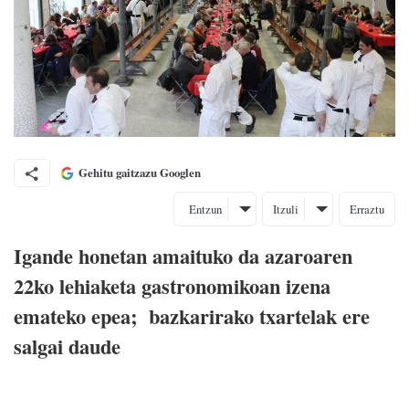
Gehitu gaitzazu Googlen
Entzun
Itzuli
Erraztu
Igande honetan amaituko da azaroaren
22ko lehiaketa gastronomikoan izena
emateko epea; bazkarirako txartelak ere
salgai daude