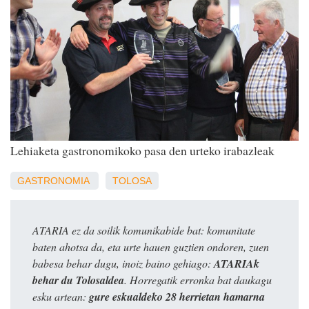
Lehiaketa gastronomikoko pasa den urteko irabazleak
GASTRONOMIA
TOLOSA
ATARIA ez da soilik komunikabide bat: komunitate
baten ahotsa da, eta urte hauen guztien ondoren, zuen
babesa behar dugu, inoiz baino gehiago:
ATARIAk
behar du Tolosaldea
. Horregatik erronka bat daukagu
esku artean:
gure eskualdeko 28 herrietan hamarna