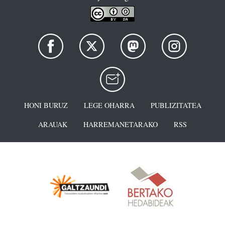
HONI BURUZ
LEGE OHARRA
PUBLIZITATEA
ARAUAK
HARREMANETARAKO
RSS