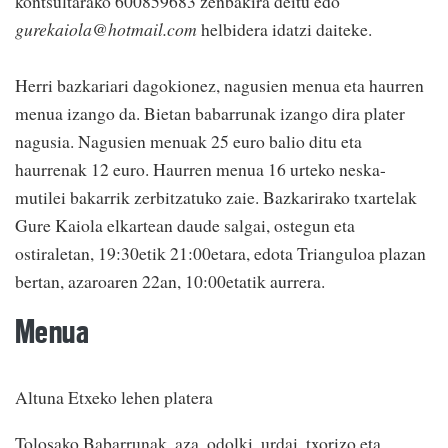
kontsultarako 600859683 zenbakira deitu edo
gurekaiola@hotmail.com
helbidera idatzi daiteke.
Herri bazkariari dagokionez, nagusien menua eta haurren
menua izango da. Bietan babarrunak izango dira plater
nagusia. Nagusien menuak 25 euro balio ditu eta
haurrenak 12 euro. Haurren menua 16 urteko neska-
mutilei bakarrik zerbitzatuko zaie. Bazkarirako txartelak
Gure Kaiola elkartean daude salgai, ostegun eta
ostiraletan, 19:30etik 21:00etara, edota Trianguloa plazan
bertan, azaroaren 22an, 10:00etatik aurrera.
Menua
Altuna Etxeko lehen platera
Tolosako Babarrunak, aza, odolki, urdai, txorizo eta