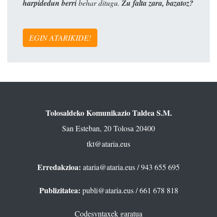
harpidedun berri
behar ditugu.
Zu falta zara, bazatoz?
EGIN ATARIKIDE!
Tolosaldeko Komunikazio Taldea S.M.
San Esteban, 20 Tolosa 20400
tkt@ataria.eus
Erredakzioa:
ataria@ataria.eus
/ 943 655 695
Publizitatea:
publi@ataria.eus
/ 661 678 818
Codesyntaxek garatua