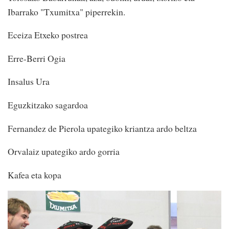
Ibarrako "Txumitxa" piperrekin.
Eceiza Etxeko postrea
Erre-Berri Ogia
Insalus Ura
Eguzkitzako sagardoa
Fernandez de Pierola upategiko kriantza ardo beltza
Orvalaiz upategiko ardo gorria
Kafea eta kopa