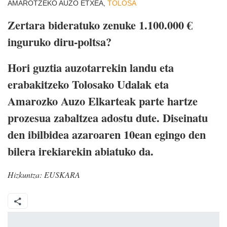
AMAROTZEKO AUZO ETXEA,
TOLOSA
Zertara bideratuko zenuke 1.100.000 €
inguruko diru-poltsa?
Hori guztia auzotarrekin landu eta
erabakitzeko Tolosako Udalak eta
Amarozko Auzo Elkarteak parte hartze
prozesua zabaltzea adostu dute. Diseinatu
den ibilbidea azaroaren 10ean egingo den
bilera irekiarekin abiatuko da.
Hizkuntza:
EUSKARA