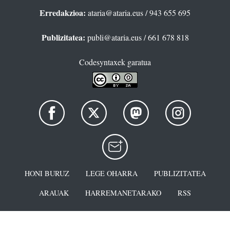
Erredakzioa:
ataria@ataria.eus
/ 943 655 695
Publizitatea:
publi@ataria.eus
/ 661 678 818
Codesyntaxek garatua
HONI BURUZ
LEGE OHARRA
PUBLIZITATEA
ARAUAK
HARREMANETARAKO
RSS