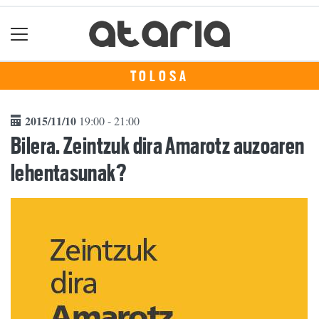
TOLOSA
2015/11/10
19:00 - 21:00
Bilera. Zeintzuk dira Amarotz auzoaren
lehentasunak?