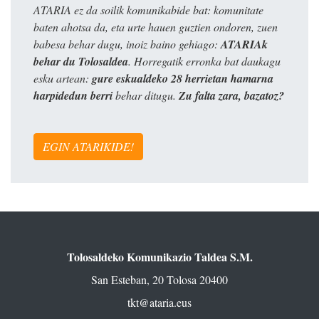
ATARIA ez da soilik komunikabide bat: komunitate
baten ahotsa da, eta urte hauen guztien ondoren, zuen
babesa behar dugu, inoiz baino gehiago:
ATARIAk
behar du Tolosaldea
. Horregatik erronka bat daukagu
esku artean:
gure eskualdeko 28 herrietan hamarna
harpidedun berri
behar ditugu.
Zu falta zara, bazatoz?
EGIN ATARIKIDE!
Tolosaldeko Komunikazio Taldea S.M.
San Esteban, 20 Tolosa 20400
tkt@ataria.eus