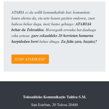
ATARIA ez da soilik komunikabide bat: komunitate
baten ahotsa da, eta urte hauen guztien ondoren, zuen
babesa behar dugu, inoiz baino gehiago:
ATARIAk
behar du Tolosaldea
. Horregatik erronka bat daukagu
esku artean:
gure eskualdeko 28 herrietan hamarna
harpidedun berri
behar ditugu.
Zu falta zara, bazatoz?
EGIN ATARIKIDE!
Tolosaldeko Komunikazio Taldea S.M.
San Esteban, 20 Tolosa 20400