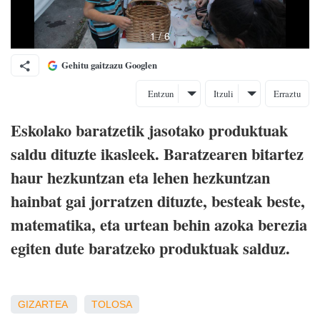
Gehitu gaitzazu Googlen
Entzun
Itzuli
Erraztu
Eskolako baratzetik jasotako produktuak
saldu dituzte ikasleek. Baratzearen bitartez
haur hezkuntzan eta lehen hezkuntzan
hainbat gai jorratzen dituzte, besteak beste,
matematika, eta urtean behin azoka berezia
egiten dute baratzeko produktuak salduz.
GIZARTEA
TOLOSA