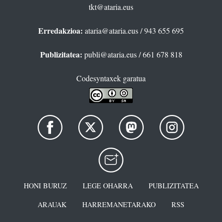
tkt@ataria.eus
Erredakzioa:
ataria@ataria.eus
/ 943 655 695
Publizitatea:
publi@ataria.eus
/ 661 678 818
Codesyntaxek garatua
HONI BURUZ
LEGE OHARRA
PUBLIZITATEA
ARAUAK
HARREMANETARAKO
RSS