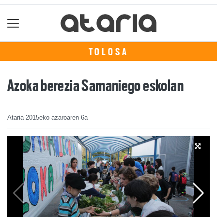
TOLOSA
Azoka berezia Samaniego eskolan
Ataria
2015eko azaroaren 6a