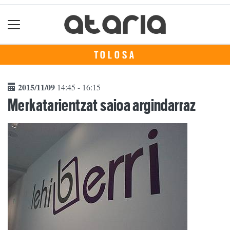
TOLOSA
2015/11/09
14:45 - 16:15
Merkatarientzat saioa argindarraz