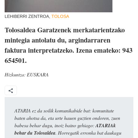
LEHIBERRI ZENTROA,
TOLOSA
Tolosaldea Garatzenek merkatarientzako
mintegia antolatu du, argindarraren
faktura interpretatzeko. Izena emateko: 943
654501.
Hizkuntza:
EUSKARA
ATARIA ez da soilik komunikabide bat: komunitate
baten ahotsa da, eta urte hauen guztien ondoren, zuen
babesa behar dugu, inoiz baino gehiago:
ATARIAk
behar du Tolosaldea
. Horregatik erronka bat daukagu