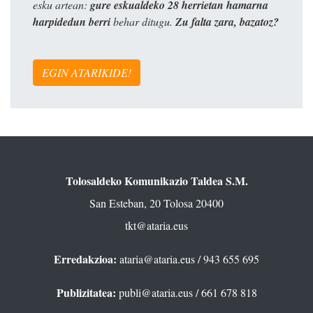
esku artean:
gure eskualdeko 28 herrietan hamarna
harpidedun berri
behar ditugu.
Zu falta zara, bazatoz?
EGIN ATARIKIDE!
Tolosaldeko Komunikazio Taldea S.M.
San Esteban, 20 Tolosa 20400
tkt@ataria.eus
Erredakzioa:
ataria@ataria.eus
/ 943 655 695
Publizitatea:
publi@ataria.eus
/ 661 678 818