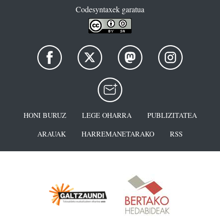
Codesyntaxek garatua
HONI BURUZ
LEGE OHARRA
PUBLIZITATEA
ARAUAK
HARREMANETARAKO
RSS