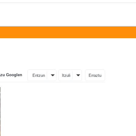
azu Googlen
Entzun
Itzuli
Erraztu