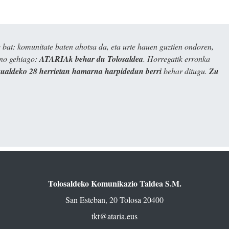
bat: komunitate baten ahotsa da, eta urte hauen guztien ondoren,
ino gehiago:
ATARIAk behar du Tolosaldea
. Horregatik erronka
kualdeko 28 herrietan hamarna harpidedun berri
behar ditugu.
Zu
Tolosaldeko Komunikazio Taldea S.M.
San Esteban, 20 Tolosa 20400
tkt@ataria.eus