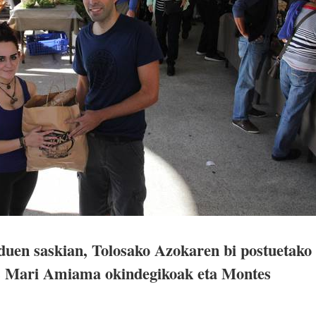
 duen saskian, Tolosako Azokaren bi postuetako
is Mari Amiama okindegikoak eta Montes