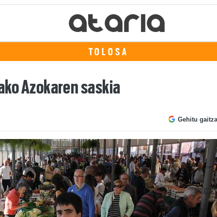
TOLOSA
osako Azokaren saskia
Gehitu gaitz