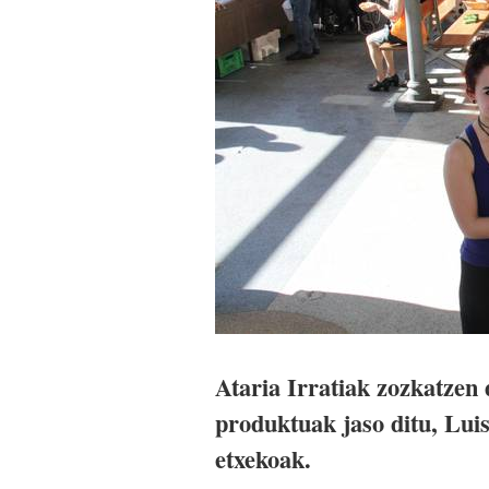
Ataria Irratiak zozkatzen
produktuak jaso ditu, Lu
etxekoak.