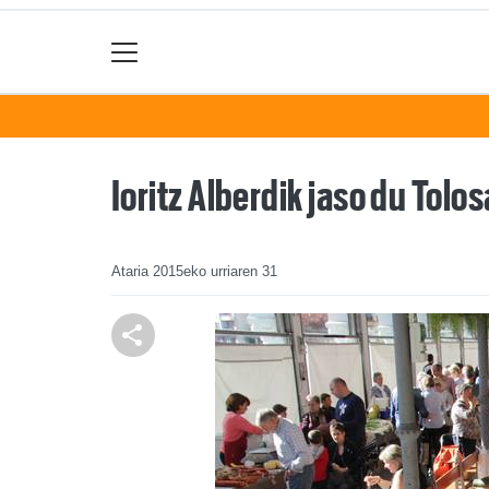
Ioritz Alberdik jaso du Tol
Ataria
2015eko urriaren 31