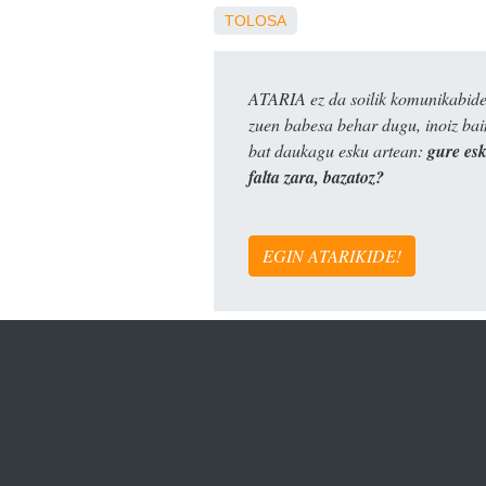
TOLOSA
ATARIA ez da soilik komunikabide 
zuen babesa behar dugu, inoiz ba
bat daukagu esku artean:
gure es
falta zara, bazatoz?
EGIN ATARIKIDE!