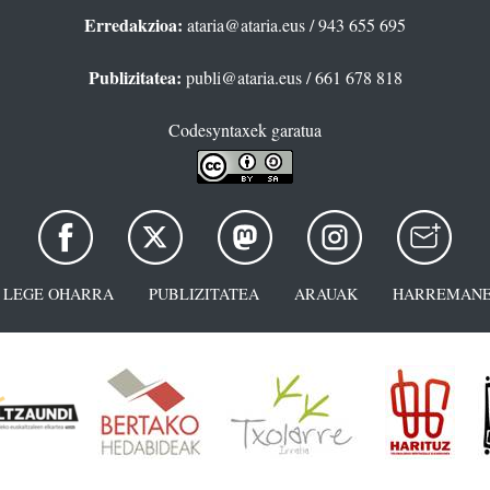
Erredakzioa:
ataria@ataria.eus
/ 943 655 695
Publizitatea:
publi@ataria.eus
/ 661 678 818
Codesyntaxek garatua
LEGE OHARRA
PUBLIZITATEA
ARAUAK
HARREMANE