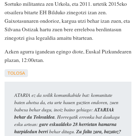
Sortuko militantea zen Urkola, eta 2011. urtetik 2015eko
otsailera bitarte EH Bilduko zinegotzi izan zen.
Gaixotasunaren ondorioz, kargua utzi behar izan zuen, eta
Silvana Ostizak hartu zuen bere erreleboa berdintasun
zinegotzi gisa legealdia amaitu bitartean.
Azken agurra igandean egingo diote, Euskal Pizkundearen
plazan, 12:00etan.
TOLOSA
ATARIA ez da soilik komunikabide bat: komunitate
baten ahotsa da, eta urte hauen guztien ondoren, zuen
babesa behar dugu, inoiz baino gehiago:
ATARIAk
behar du Tolosaldea
. Horregatik erronka bat daukagu
esku artean:
gure eskualdeko 28 herrietan hamarna
harpidedun berri
behar ditugu.
Zu falta zara, bazatoz?