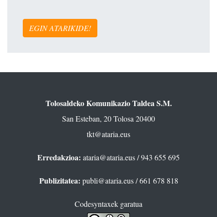
EGIN ATARIKIDE!
Tolosaldeko Komunikazio Taldea S.M.
San Esteban, 20 Tolosa 20400
tkt@ataria.eus
Erredakzioa:
ataria@ataria.eus
/ 943 655 695
Publizitatea:
publi@ataria.eus
/ 661 678 818
Codesyntaxek garatua