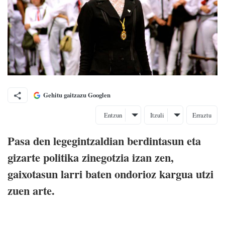
Gehitu gaitzazu Googlen
Entzun
Itzuli
Erraztu
Pasa den legegintzaldian berdintasun eta
gizarte politika zinegotzia izan zen,
gaixotasun larri baten ondorioz kargua utzi
zuen arte.