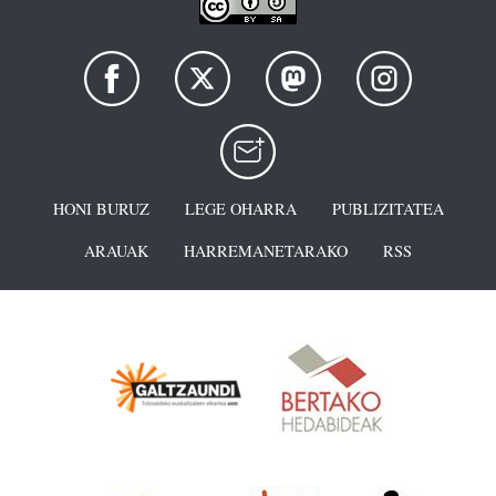
HONI BURUZ
LEGE OHARRA
PUBLIZITATEA
ARAUAK
HARREMANETARAKO
RSS