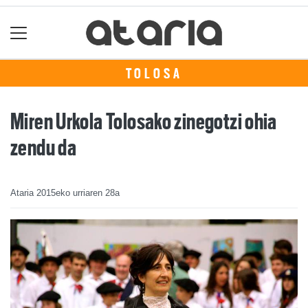
TOLOSA
Miren Urkola Tolosako zinegotzi ohia
zendu da
Ataria
2015eko urriaren 28a