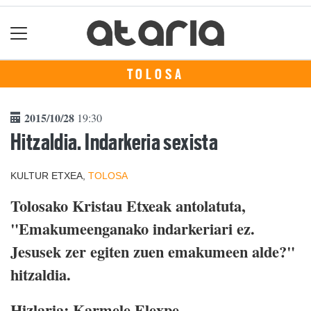
TOLOSA
2015/10/28
19:30
Hitzaldia. Indarkeria sexista
KULTUR ETXEA,
TOLOSA
Tolosako Kristau Etxeak antolatuta,
"Emakumeenganako indarkeriari ez.
Jesusek zer egiten zuen emakumeen alde?"
hitzaldia.
Hizlaria: Karmele Elexpe.