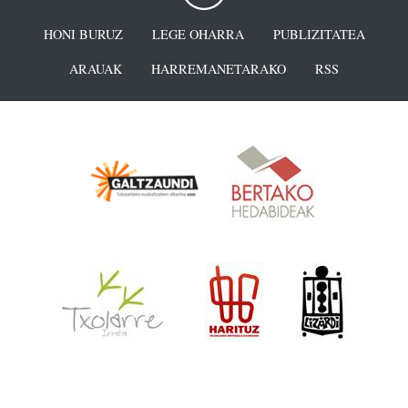
HONI BURUZ
LEGE OHARRA
PUBLIZITATEA
ARAUAK
HARREMANETARAKO
RSS