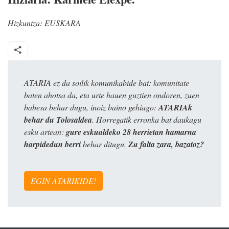
Hizkuntza:
EUSKARA
ATARIA ez da soilik komunikabide bat: komunitate
baten ahotsa da, eta urte hauen guztien ondoren, zuen
babesa behar dugu, inoiz baino gehiago:
ATARIAk
behar du Tolosaldea
. Horregatik erronka bat daukagu
esku artean:
gure eskualdeko 28 herrietan hamarna
harpidedun berri
behar ditugu.
Zu falta zara, bazatoz?
EGIN ATARIKIDE!