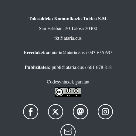
Tolosaldeko Komunikazio Taldea S.M.
San Esteban, 20 Tolosa 20400
tkt@ataria.eus
Erredakzioa:
ataria@ataria.eus
/ 943 655 695
Publizitatea:
publi@ataria.eus
/ 661 678 818
Codesyntaxek garatua