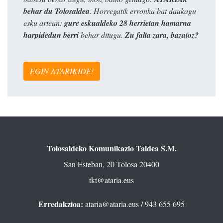
behar du Tolosaldea
. Horregatik erronka bat daukagu
esku artean:
gure eskualdeko 28 herrietan hamarna
harpidedun berri
behar ditugu.
Zu falta zara, bazatoz?
EGIN ATARIKIDE!
Tolosaldeko Komunikazio Taldea S.M.
San Esteban, 20 Tolosa 20400
tkt@ataria.eus
Erredakzioa:
ataria@ataria.eus
/ 943 655 695