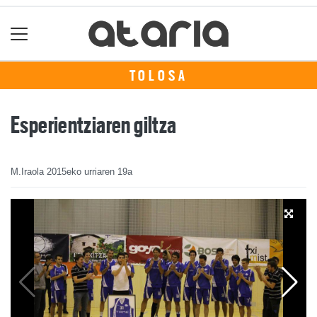
TOLOSA
Esperientziaren giltza
M.Iraola
2015eko urriaren 19a