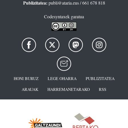
Publizitatea:
publi@ataria.eus
/ 661 678 818
Codesyntaxek garatua
HONI BURUZ
LEGE OHARRA
PUBLIZITATEA
ARAUAK
HARREMANETARAKO
RSS