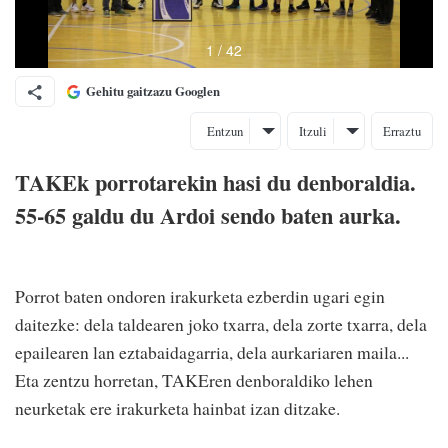
Gehitu gaitzazu Googlen
Entzun
Itzuli
Erraztu
TAKEk porrotarekin hasi du denboraldia.
55-65 galdu du Ardoi sendo baten aurka.
Porrot baten ondoren irakurketa ezberdin ugari egin
daitezke: dela taldearen joko txarra, dela zorte txarra, dela
epailearen lan eztabaidagarria, dela aurkariaren maila...
Eta zentzu horretan, TAKEren denboraldiko lehen
neurketak ere irakurketa hainbat izan ditzake.