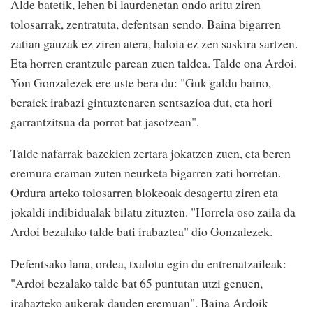
Alde batetik, lehen bi laurdenetan ondo aritu ziren
tolosarrak, zentratuta, defentsan sendo. Baina bigarren
zatian gauzak ez ziren atera, baloia ez zen saskira sartzen.
Eta horren erantzule parean zuen taldea. Talde ona Ardoi.
Yon Gonzalezek ere uste bera du: "Guk galdu baino,
beraiek irabazi gintuztenaren sentsazioa dut, eta hori
garrantzitsua da porrot bat jasotzean".
Talde nafarrak bazekien zertara jokatzen zuen, eta beren
eremura eraman zuten neurketa bigarren zati horretan.
Ordura arteko tolosarren blokeoak desagertu ziren eta
jokaldi indibidualak bilatu zituzten. "Horrela oso zaila da
Ardoi bezalako talde bati irabaztea" dio Gonzalezek.
Defentsako lana, ordea, txalotu egin du entrenatzaileak:
"Ardoi bezalako talde bat 65 puntutan utzi genuen,
irabazteko aukerak dauden eremuan". Baina Ardoik