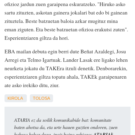
ofizioz jardun zuen garaipena eskuratzeko. "Hiruko asko
sartu zituzten, askotan gainera jokalari bat edo bi gainean
zituztela. Beste batzuetan baloia azkar mugituz mina
eman ziguten. Eta beste batzuetan ofizioa erakutsi zuten".
Esperientziaren giltza da hori.
EBA mailan debuta egin berri dute Beñat Azaldegi, Josu
Arregi eta Telmo Igartuak. Lander Lasak ere ligako lehen
neurketa jokatu du TAKEra itzuli denetik. Denborarekin,
esperientziaren giltza topatu ahala, TAKEk garaipenaren
ate asko irekiko ditu, ziur.
KIROLA
TOLOSA
ATARIA ez da soilik komunikabide bat: komunitate
baten ahotsa da, eta urte hauen guztien ondoren, zuen
babesa behar dugu, inoiz baino gehiago:
ATARIAk