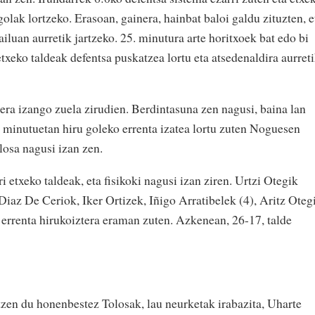
golak lortzeko. Erasoan, gainera, hainbat baloi galdu zituzten, e
luan aurretik jartzeko. 25. minutura arte horitxoek bat edo bi
etxeko taldeak defentsa puskatzea lortu eta atsedenaldira aurret
era izango zuela zirudien. Berdintasuna zen nagusi, baina lan
minutuetan hiru goleko errenta izatea lortu zuten Noguesen
losa nagusi izan zen.
 etxeko taldeak, eta fisikoki nagusi izan ziren. Urtzi Otegik
 Diaz De Ceriok, Iker Ortizek, Iñigo Arratibelek (4), Aritz Oteg
errenta hirukoiztera eraman zuten. Azkenean, 26-17, talde
tzen du honenbestez Tolosak, lau neurketak irabazita, Uharte