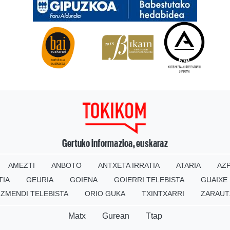
Gertuko informazioa, euskaraz
AMEZTI
ANBOTO
ANTXETA IRRATIA
ATARIA
AZP
TIA
GEURIA
GOIENA
GOIERRI TELEBISTA
GUAIXE
IZMENDI TELEBISTA
ORIO GUKA
TXINTXARRI
ZARAUT
Matx
Gurean
Ttap