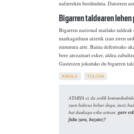
nafarrekin berdinduta. Datorren a
Bigarren taldearen lehen 
Bigarren nazional mailako taldeak 
markagailuan atzetik izan ziren urd
minutura arte. Baina defentsako aka
bere atezainari esker, aldea zabalt
Gasteizen jokatuko du bigarren tald
KIROLA
TOLOSA
ATARIA ez da soilik komunikabide 
zuen babesa behar dugu, inoiz ba
bat daukagu esku artean:
gure es
falta zara, bazatoz?