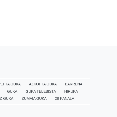
EITIA GUKA
AZKOITIA GUKA
BARRENA
GUKA
GUKA TELEBISTA
HIRUKA
Z GUKA
ZUMAIA GUKA
28 KANALA