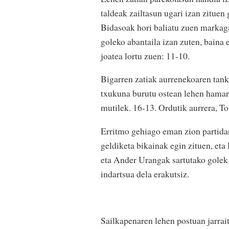
taldeak zailtasun ugari izan zituen 
Bidasoak hori baliatu zuen markagai
goleko abantaila izan zuten, baina 
joatea lortu zuen: 11-10.
Bigarren zatiak aurrenekoaren tank
txukuna burutu ostean lehen hamar 
mutilek. 16-13. Ordutik aurrera, To
Erritmo gehiago eman zion partidari
geldiketa bikainak egin zituen, eta
eta Ander Urangak sartutako golek 
indartsua dela erakutsiz.
Sailkapenaren lehen postuan jarrai