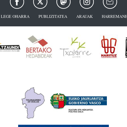
LEGE OHARRA
PUBLIZITATEA
ARAUAK
HARREMANE