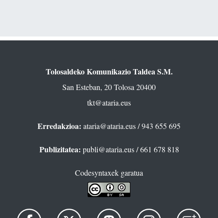
Tolosaldeko Komunikazio Taldea S.M.
San Esteban, 20 Tolosa 20400
tkt@ataria.eus
Erredakzioa:
ataria@ataria.eus
/ 943 655 695
Publizitatea:
publi@ataria.eus
/ 661 678 818
Codesyntaxek garatua