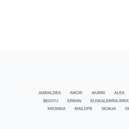
AIARALDEA
AIKOR
AIURRI
ALEA
BEGITU
ERRAN
EUSKALERRIA IRRA
KRONIKA
MAILOPE
NOAUA
O