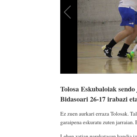
Tolosa Eskubaloiak sendo 
Bidasoari 26-17 irabazi et
Ez zuen aurkari erraza Tolosak. Ta
garaipena eskuratu zuten jarraian. 
Lehen zatian parekotasun handia iza