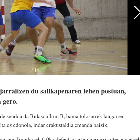
jarraitzen du sailkapenaren lehen postuan,
a gero.
lde sendoa da Bidasoa Irun B, baina tolosarrek laugarren
Eta ez edonola, indar erakustaldia emanda baizik.
n zen. Irundarrek 6:0ko defentsa sistema ezarri zuten eta etxe