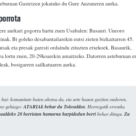
steburuan Gasteizen jokatuko du Gure Auzuneren aurka.
porrota
ere aurkari gogorra hartu zuen Usabalen: Basauri. Uneoro
inak. Bi goleko desabantailarekin eutsi zieten bizkaitarren 45.
tsak eta presak garesti ordaindu zituzten etxekoek. Basaurik,
zea lortu zuen, 20-29koarekin amaitzeko. Datorren asteburuan e
eak, bostgarren sailkatuaren aurka.
bat: komunitate baten ahotsa da, eta urte hauen guztien ondoren,
ino gehiago:
ATARIAk behar du Tolosaldea
. Horregatik erronka
kualdeko 28 herrietan hamarna harpidedun berri
behar ditugu.
Zu