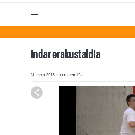
Indar erakustaldia
M.Iraola
2015eko urriaren 19a