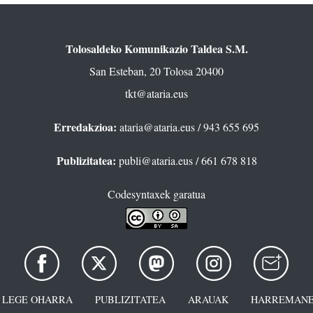
Tolosaldeko Komunikazio Taldea S.M.
San Esteban, 20 Tolosa 20400
tkt@ataria.eus
Erredakzioa:
ataria@ataria.eus
/ 943 655 695
Publizitatea:
publi@ataria.eus
/ 661 678 818
Codesyntaxek garatua
LEGE OHARRA
PUBLIZITATEA
ARAUAK
HARREMANE