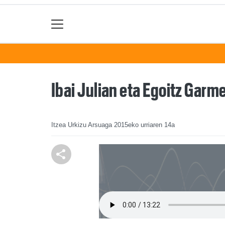
Ibai Julian eta Egoitz Gar
Itzea Urkizu Arsuaga
2015eko urriaren 14a