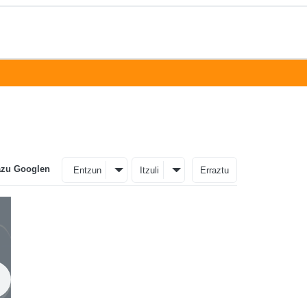
azu Googlen
Entzun
Itzuli
Erraztu