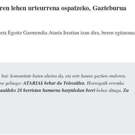
ren lehen urteurrena ospatzeko, Gazteburua
eta Egoitz Garmendia Ataria Irratian izan dira, beren egitaraua
bat: komunitate baten ahotsa da, eta urte hauen guztien ondoren,
ino gehiago:
ATARIAk behar du Tolosaldea
. Horregatik erronka
kualdeko 28 herrietan hamarna harpidedun berri
behar ditugu.
Zu