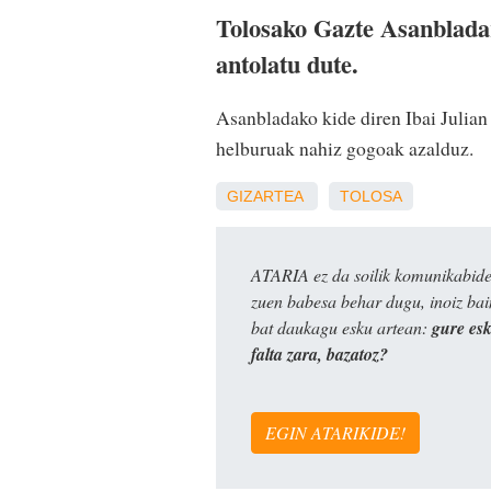
Tolosako Gazte Asanblada
antolatu dute.
Asanbladako kide diren Ibai Julian 
helburuak nahiz gogoak azalduz.
GIZARTEA
TOLOSA
ATARIA ez da soilik komunikabide 
zuen babesa behar dugu, inoiz ba
bat daukagu esku artean:
gure es
falta zara, bazatoz?
EGIN ATARIKIDE!