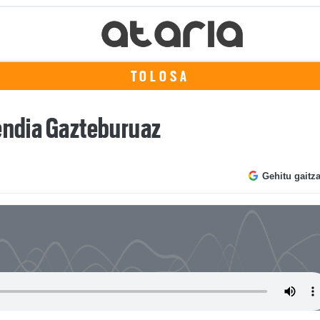
TOLOSA
mendia Gazteburuaz
Gehitu gaitz