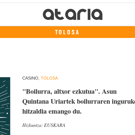
TOLOSA
CASINO,
TOLOSA
"Boilurra, altxor ezkutua". Asun
Quintana Uriartek boilurraren inguruk
hitzaldia emango du.
Hizkuntza:
EUSKARA