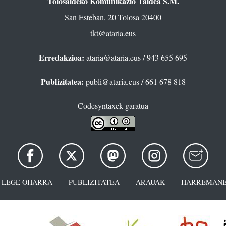
Tolosaldeko Komunikazio Taldea S.M.
San Esteban, 20 Tolosa 20400
tkt@ataria.eus
Erredakzioa:
ataria@ataria.eus
/ 943 655 695
Publizitatea:
publi@ataria.eus
/ 661 678 818
Codesyntaxek garatua
LEGE OHARRA
PUBLIZITATEA
ARAUAK
HARREMANE