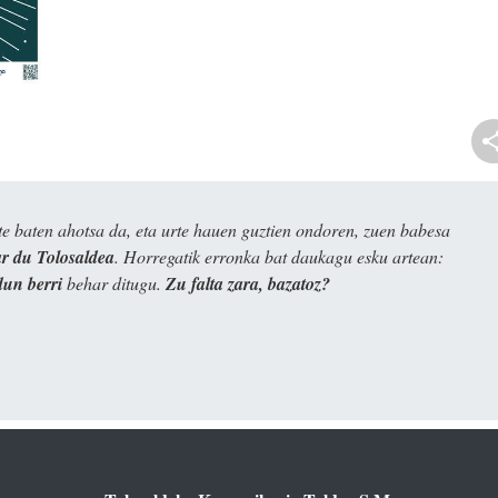
e baten ahotsa da, eta urte hauen guztien ondoren, zuen babesa
 du Tolosaldea
. Horregatik erronka bat daukagu esku artean:
dun berri
behar ditugu.
Zu falta zara, bazatoz?