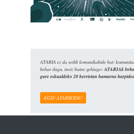
ATARIA ez da soilik komunikabide bat: komunitat
behar dugu, inoiz baino gehiago:
ATARIAk behar
gure eskualdeko 28 herrietan hamarna harpide
EGIN ATARIKIDE!