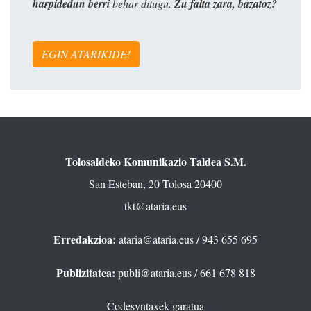
harpidedun berri
behar ditugu.
Zu falta zara, bazatoz?
EGIN ATARIKIDE!
Tolosaldeko Komunikazio Taldea S.M.
San Esteban, 20 Tolosa 20400
tkt@ataria.eus
Erredakzioa:
ataria@ataria.eus
/ 943 655 695
Publizitatea:
publi@ataria.eus
/ 661 678 818
Codesyntaxek garatua