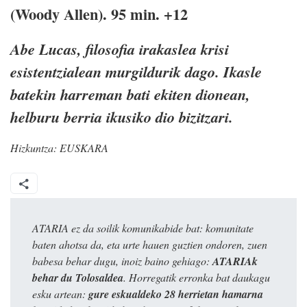
(Woody Allen). 95 min. +12
Abe Lucas, filosofia irakaslea krisi
esistentzialean murgildurik dago. Ikasle
batekin harreman bati ekiten dionean,
helburu berria ikusiko dio bizitzari.
Hizkuntza:
EUSKARA
ATARIA ez da soilik komunikabide bat: komunitate
baten ahotsa da, eta urte hauen guztien ondoren, zuen
babesa behar dugu, inoiz baino gehiago:
ATARIAk
behar du Tolosaldea
. Horregatik erronka bat daukagu
esku artean:
gure eskualdeko 28 herrietan hamarna