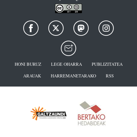
HONI BURUZ
LEGE OHARRA
PUBLIZITATEA
ARAUAK
HARREMANETARAKO
RSS