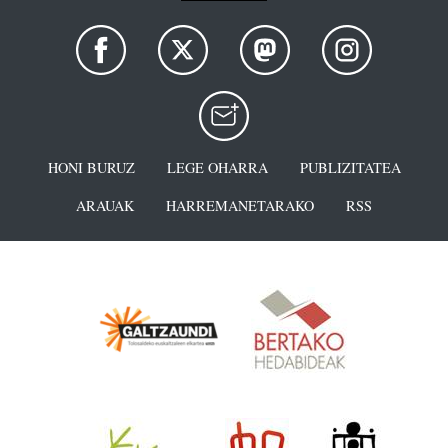
HONI BURUZ
LEGE OHARRA
PUBLIZITATEA
ARAUAK
HARREMANETARAKO
RSS