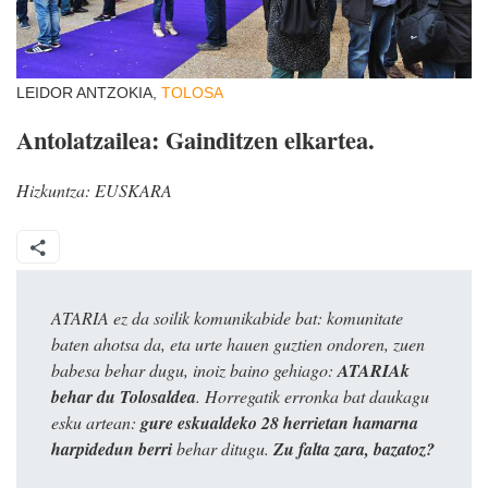
LEIDOR ANTZOKIA,
TOLOSA
Antolatzailea: Gainditzen elkartea.
Hizkuntza:
EUSKARA
ATARIA ez da soilik komunikabide bat: komunitate
baten ahotsa da, eta urte hauen guztien ondoren, zuen
babesa behar dugu, inoiz baino gehiago:
ATARIAk
behar du Tolosaldea
. Horregatik erronka bat daukagu
esku artean:
gure eskualdeko 28 herrietan hamarna
harpidedun berri
behar ditugu.
Zu falta zara, bazatoz?