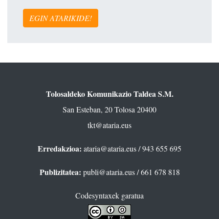
EGIN ATARIKIDE!
Tolosaldeko Komunikazio Taldea S.M.
San Esteban, 20 Tolosa 20400
tkt@ataria.eus
Erredakzioa:
ataria@ataria.eus
/ 943 655 695
Publizitatea:
publi@ataria.eus
/ 661 678 818
Codesyntaxek garatua