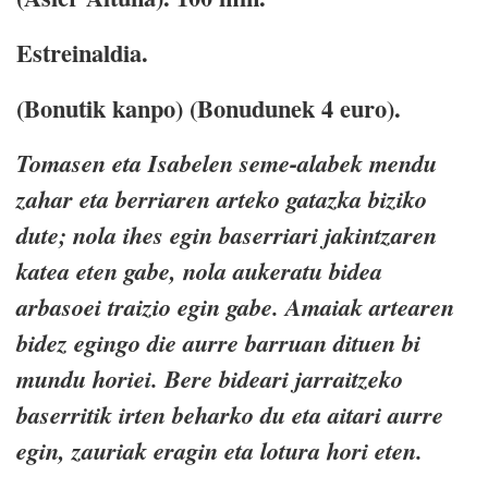
Estreinaldia.
(Bonutik kanpo) (Bonudunek 4 euro).
Tomasen eta Isabelen seme-alabek mendu
zahar eta berriaren arteko gatazka biziko
dute; nola ihes egin baserriari jakintzaren
katea eten gabe, nola aukeratu bidea
arbasoei traizio egin gabe. Amaiak artearen
bidez egingo die aurre barruan dituen bi
mundu horiei. Bere bideari jarraitzeko
baserritik irten beharko du eta aitari aurre
egin, zauriak eragin eta lotura hori eten.