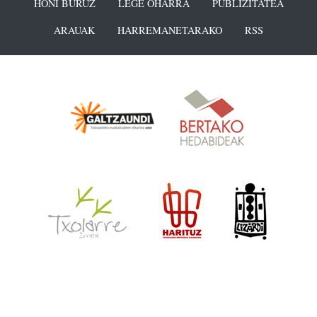
HONI BURUZ
LEGE OHARRA
PUBLIZITATEA
ARAUAK
HARREMANETARAKO
RSS