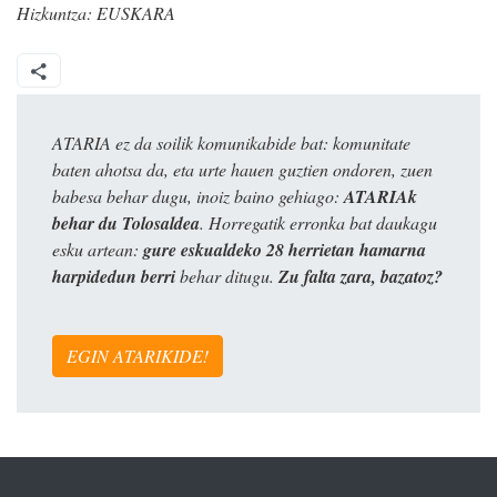
Hizkuntza:
EUSKARA
ATARIA ez da soilik komunikabide bat: komunitate
baten ahotsa da, eta urte hauen guztien ondoren, zuen
babesa behar dugu, inoiz baino gehiago:
ATARIAk
behar du Tolosaldea
. Horregatik erronka bat daukagu
esku artean:
gure eskualdeko 28 herrietan hamarna
harpidedun berri
behar ditugu.
Zu falta zara, bazatoz?
EGIN ATARIKIDE!