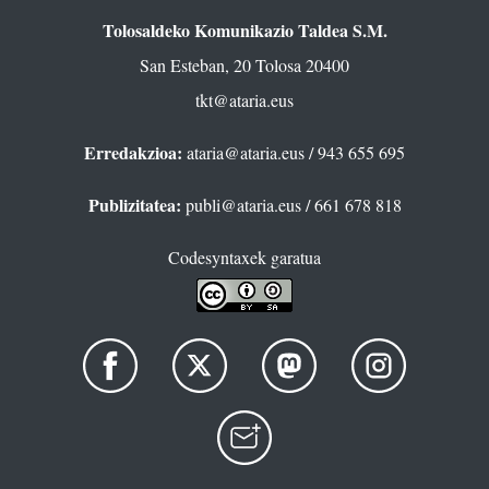
Tolosaldeko Komunikazio Taldea S.M.
San Esteban, 20 Tolosa 20400
tkt@ataria.eus
Erredakzioa:
ataria@ataria.eus
/ 943 655 695
Publizitatea:
publi@ataria.eus
/ 661 678 818
Codesyntaxek garatua