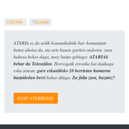
FESTAK
TOLOSA
ATARIA ez da soilik komunikabide bat: komunitate
baten ahotsa da, eta urte hauen guztien ondoren, zuen
babesa behar dugu, inoiz baino gehiago:
ATARIAk
behar du Tolosaldea
. Horregatik erronka bat daukagu
esku artean:
gure eskualdeko 28 herrietan hamarna
harpidedun berri
behar ditugu.
Zu falta zara, bazatoz?
EGIN ATARIKIDE!