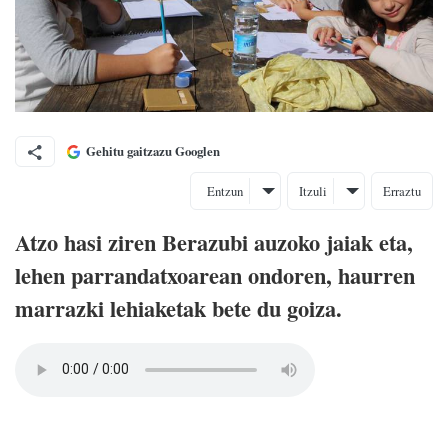
Gehitu gaitzazu Googlen
Entzun
Itzuli
Erraztu
Atzo hasi ziren Berazubi auzoko jaiak eta,
lehen parrandatxoarean ondoren, haurren
marrazki lehiaketak bete du goiza.