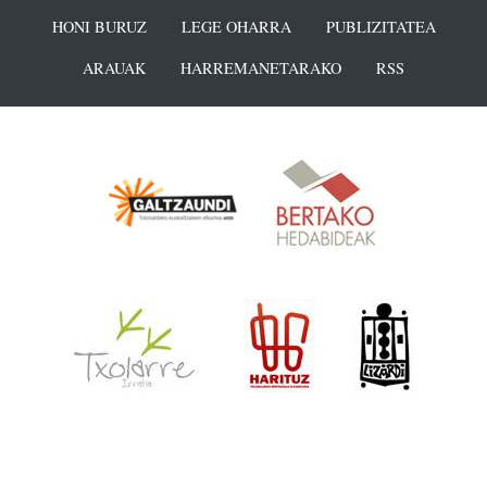
HONI BURUZ
LEGE OHARRA
PUBLIZITATEA
ARAUAK
HARREMANETARAKO
RSS