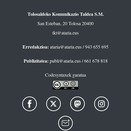
Tolosaldeko Komunikazio Taldea S.M.
San Esteban, 20 Tolosa 20400
tkt@ataria.eus
Erredakzioa:
ataria@ataria.eus
/ 943 655 695
Publizitatea:
publi@ataria.eus
/ 661 678 818
Codesyntaxek garatua