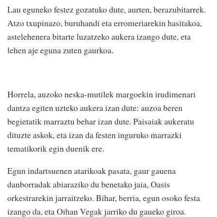
Lau eguneko festez gozatuko dute, aurten, berazubitarrek.
Atzo txupinazo, buruhandi eta erromeriarekin hasitakoa,
astelehenera bitarte luzatzeko aukera izango dute, eta
lehen aje eguna zuten gaurkoa.
Horrela, auzoko neska-mutilek margoekin irudimenari
dantza egiten uzteko aukera izan dute: auzoa beren
begietatik marraztu behar izan dute. Paisaiak aukeratu
dituzte askok, eta izan da festen inguruko marrazki
tematikorik egin duenik ere.
Egun indartsuenen atarikoak pasata, gaur gauena
danborradak abiaraziko du benetako jaia, Oasis
orkestrarekin jarraitzeko. Bihar, berria, egun osoko festa
izango da, eta Oihan Vegak jarriko du gaueko giroa.