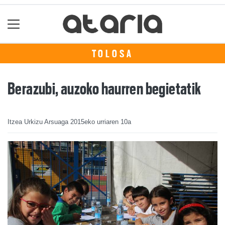
TOLOSA
Berazubi, auzoko haurren begietatik
Itzea Urkizu Arsuaga
2015eko urriaren 10a