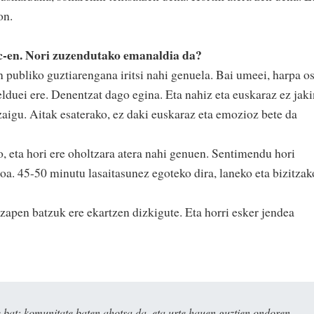
on.
c-en. Nori zuzendutako emanaldia da?
publiko guztiarengana iritsi nahi genuela. Bai umeei, harpa o
elduei ere. Denentzat dago egina. Eta nahiz eta euskaraz ez jaki
zaigu. Aitak esaterako, ez daki euskaraz eta emozioz bete da
 eta hori ere oholtzara atera nahi genuen. Sentimendu hori
oa. 45-50 minutu lasaitasunez egoteko dira, laneko eta bizitzak
zapen batzuk ere ekartzen dizkigute. Eta horri esker jendea
bat: komunitate baten ahotsa da, eta urte hauen guztien ondoren,