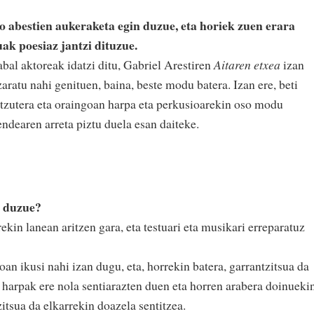
ko abestien aukeraketa egin duzue, eta horiek zuen erara
uak poesiaz jantzi dituzue.
bal aktoreak idatzi ditu, Gabriel Arestiren
Aitaren etxea
izan
aratu nahi genituen, baina, beste modu batera. Izan ere, beti
tzutera eta oraingoan harpa eta perkusioarekin oso modu
ndearen arreta piztu duela esan daiteke.
u duzue?
rekin lanean aritzen gara, eta testuari eta musikari erreparatuz
an ikusi nahi izan dugu, eta, horrekin batera, garrantzitsua da
 harpak ere nola sentiarazten duen eta horren arabera doinueki
zitsua da elkarrekin doazela sentitzea.