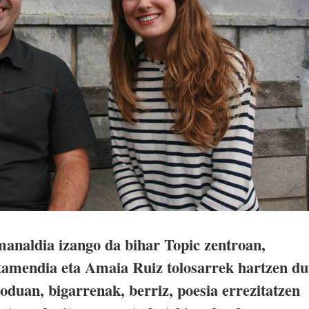
analdia izango da bihar Topic zentroan,
etamendia eta Amaia Ruiz tolosarrek hartzen du
oduan, bigarrenak, berriz, poesia errezitatzen