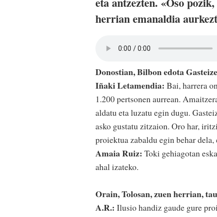
eta antzezten. «Oso pozik
herrian emanaldia aurkezt
Donostian, Bilbon edota Gasteiz
Iñaki Letamendia:
Bai, harrera o
1.200 pertsonen aurrean. Amaitzera
aldatu eta luzatu egin dugu. Gastei
asko gustatu zitzaion. Oro har, irit
proiektua zabaldu egin behar dela, e
Amaia Ruiz:
Toki gehiagotan eska
ahal izateko.
Orain, Tolosan, zuen herrian, tau
A.R.:
Ilusio handiz gaude gure pro