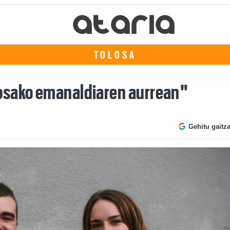
TOLOSA
osako emanaldiaren aurrean"
Gehitu gaitz