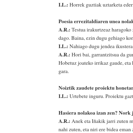
I.L.:
Horrek guztiak uztarketa eder
Poesia errezitaldiaren unea nola
A.R.:
Testua irakurtzeaz haragoko 
dago. Baina, ezin dugu gehiago kont
I.L.:
Nahiago dugu jendea ikustera j
A.R.:
Hori bai, garrantzitsua da gur
Hobetuz joateko irrikaz gaude, eta
gara.
Noiztik zaudete proiektu honeta
I.L.:
Urtebete inguru. Proiektu gaz
Hasiera nolakoa izan zen? Nork 
A.R.:
Anek eta Iñakik jarri zuten m
nahi zuten, eta niri ere bidea eman