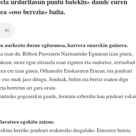
, eta urduritasun puntu batekin» daude euren
ea «oso berezia» baita.
en aurkeztu duzue egitasmoa, harrera onarekin gainera.
na izan du. Bilbon Poesiaren Nazioarteko Egunean izan ginen,
koan, motz egin zitzaiela esan ziguten eta ondorioz, zertxobait
zen ere izan ginen, Oihaneder Euskararen Etxean, eta jendeari
zi oso onak jaso ditugu. Jendeak, behin eta berriz esaten digu
ta horretan ari gara orain.
intzeko gogoarekin gaude, formatu ezberdin hau jendeari eskai
laratzea egokitu zaizue.
iektua herriko jendeari erakutsiko diogulako. Emozioz beteta