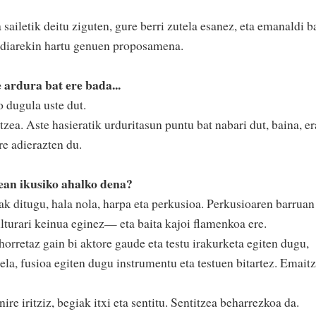
sailetik deitu ziguten, gure berri zutela esanez, eta emanaldi b
ndiarekin hartu genuen proposamena.
 ardura bat ere bada...
o dugula uste dut.
tzea. Aste hasieratik urduritasun puntu bat nabari dut, baina, er
re adierazten du.
ean ikusiko ahalko dena?
k ditugu, hala nola, harpa eta perkusioa. Perkusioaren barruan
lturari keinua eginez— eta baita kajoi flamenkoa ere.
horretaz gain bi aktore gaude eta testu irakurketa egiten dugu,
ela, fusioa egiten dugu instrumentu eta testuen bitartez. Emait
re iritziz, begiak itxi eta sentitu. Sentitzea beharrezkoa da.