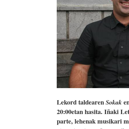
Lekord taldearen
em
Sokak
20:00etan hasita. Iñaki L
parte, lehenak musikari m