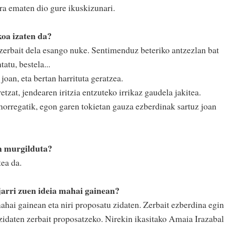
ra ematen dio gure ikuskizunari.
koa izaten da?
zerbait dela esango nuke. Sentimenduz beteriko antzezlan bat
atu, bestela...
oan, eta bertan harrituta geratzea.
etzat, jendearen iritzia entzuteko irrikaz gaudela jakitea.
 horregatik, egon garen tokietan gauza ezberdinak sartuz joan
n murgilduta?
tea da.
jarri zuen ideia mahai gainean?
ahai gainean eta niri proposatu zidaten. Zerbait ezberdina egin
 zidaten zerbait proposatzeko. Nirekin ikasitako Amaia Irazabal