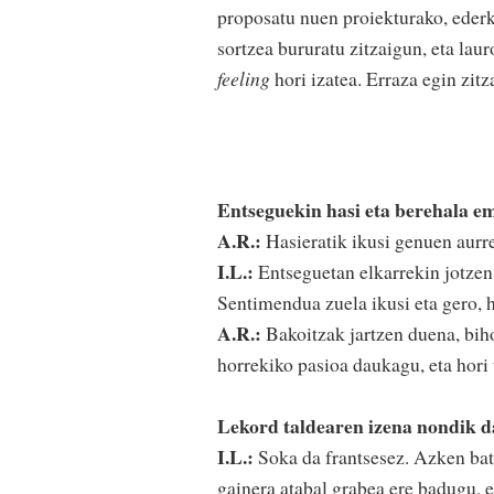
proposatu nuen proiekturako, ederki
sortzea bururatu zitzaigun, eta lau
feeling
hori izatea. Erraza egin zit
Entseguekin hasi eta berehala em
A.R.:
Hasieratik ikusi genuen aurre
I.L.:
Entseguetan elkarrekin jotzen 
Sentimendua zuela ikusi eta gero, 
A.R.:
Bakoitzak jartzen duena, biho
horrekiko pasioa daukagu, eta hori t
Lekord taldearen izena nondik d
I.L.:
Soka da frantsesez. Azken bat
gainera atabal grabea ere badugu, e