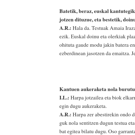
Batetik, beraz, euskal kantutegi
jotzen dituzue, eta bestetik, doin
A.R.:
Hala da. Testuak Amaia Iraza
ezik. Euskal doinu eta olerkiak plaz
ohituta gaude modu jakin batera en
ezberdinean jasotzen da emaitza. Je
Kantuen aukeraketa nola burut
I.L.:
Harpa jotzailea eta biok elkar
egin dugu aukeraketa.
A.R.:
Harpa zer abestirekin ondo do
guk nola sentitzen dugun testua eta
bat egitea bilatu dugu. Oso garrant