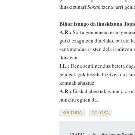
ikuskizunari
Sokak
izena jarri geni
Bihar izango da ikuskizuna Topi
A.R.:
Sortu genuenean esan genuen 
gutxi ezagutzen dutelako, bai eta h
sentimendua iristen dela iruditzen 
ikustean.
I.L.:
Dena sentimenduz beteta dago,
jendeak guk bezela bizitzea da asm
kontuak ahaztuz.
A.R.:
Euskal abestiek gainera oroit
hunkitu egiten da.
KULTURA
TOLOSA
ATARIA ez da soilik komunikabide 