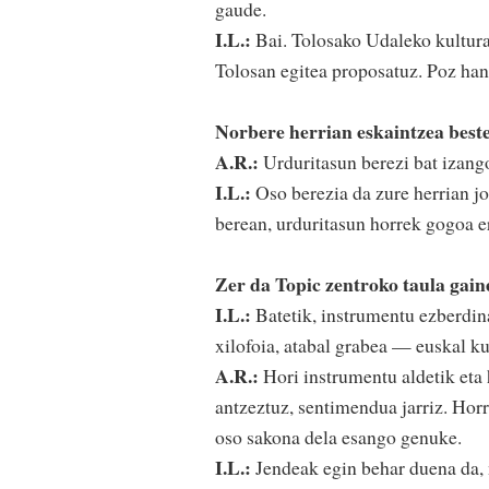
gaude.
I.L.:
Bai. Tolosako Udaleko kultura 
Tolosan egitea proposatuz. Poz ha
Norbere herrian eskaintzea beste
A.R.:
Urduritasun berezi bat izang
I.L.:
Oso berezia da zure herrian jo
berean, urduritasun horrek gogoa e
Zer da Topic zentroko taula gain
I.L.:
Batetik, instrumentu ezberdina
xilofoia, atabal grabea — euskal ku
A.R.:
Hori instrumentu aldetik eta 
antzeztuz, sentimendua jarriz. Horr
oso sakona dela esango genuke.
I.L.:
Jendeak egin behar duena da, ni