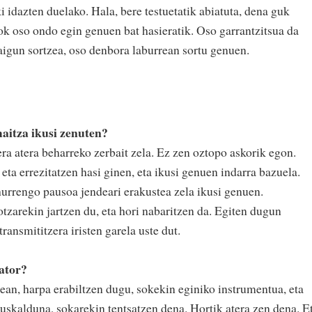
 idazten duelako. Hala, bere testuetatik abiatuta, dena guk
rok oso ondo egin genuen bat hasieratik. Oso garrantzitsua da
zaigun sortzea, oso denbora laburrean sortu genuen.
aitza ikusi zenuten?
ra atera beharreko zerbait zela. Ez zen oztopo askorik egon.
eta errezitatzen hasi ginen, eta ikusi genuen indarra bazuela.
hurrengo pausoa jendeari erakustea zela ikusi genuen.
tzarekin jartzen du, eta hori nabaritzen da. Egiten dugun
ransmititzera iristen garela uste dut.
ator?
ean, harpa erabiltzen dugu, sokekin eginiko instrumentua, eta
uskalduna, sokarekin tentsatzen dena. Hortik atera zen dena. E