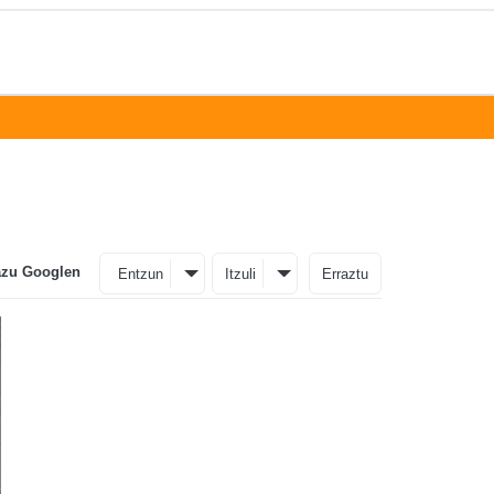
azu Googlen
Entzun
Itzuli
Erraztu