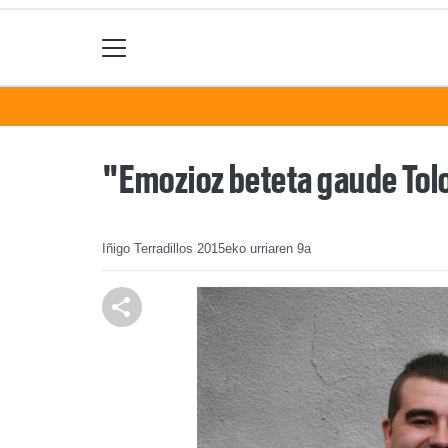
"Emozioz beteta gaude Tol
Iñigo Terradillos
2015eko urriaren 9a