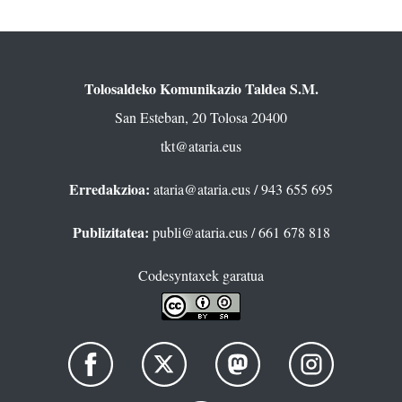
Tolosaldeko Komunikazio Taldea S.M.
San Esteban, 20 Tolosa 20400
tkt@ataria.eus
Erredakzioa:
ataria@ataria.eus
/ 943 655 695
Publizitatea:
publi@ataria.eus
/ 661 678 818
Codesyntaxek garatua