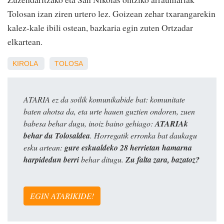
Tolosan izan ziren urtero lez. Goizean zehar txarangarekin
kalez-kale ibili ostean, bazkaria egin zuten Ortzadar
elkartean.
KIROLA
TOLOSA
ATARIA ez da soilik komunikabide bat: komunitate
baten ahotsa da, eta urte hauen guztien ondoren, zuen
babesa behar dugu, inoiz baino gehiago:
ATARIAk
behar du Tolosaldea
. Horregatik erronka bat daukagu
esku artean:
gure eskualdeko 28 herrietan hamarna
harpidedun berri
behar ditugu.
Zu falta zara, bazatoz?
EGIN ATARIKIDE!