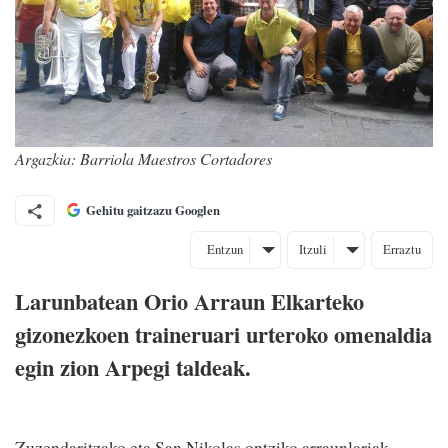
Argazkia: Barriola Maestros Cortadores
Gehitu gaitzazu Googlen
Entzun
Itzuli
Erraztu
Larunbatean Orio Arraun Elkarteko
gizonezkoen traineruari urteroko omenaldia
egin zion Arpegi taldeak.
Zuzendaritzako eta San Nikolas ontziko arraunlariak