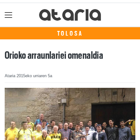
TOLOSA
Orioko arraunlariei omenaldia
Ataria
2015eko urriaren 5a