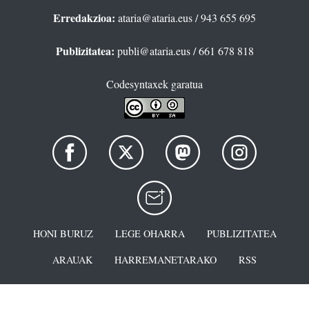
Erredakzioa:
ataria@ataria.eus
/ 943 655 695
Publizitatea:
publi@ataria.eus
/ 661 678 818
Codesyntaxek garatua
HONI BURUZ
LEGE OHARRA
PUBLIZITATEA
ARAUAK
HARREMANETARAKO
RSS