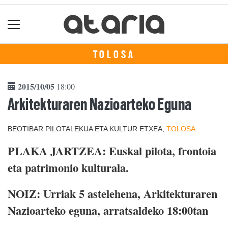
TOLOSA
2015/10/05
18:00
Arkitekturaren Nazioarteko Eguna
BEOTIBAR PILOTALEKUA ETA KULTUR ETXEA,
TOLOSA
PLAKA JARTZEA: Euskal pilota, frontoia
eta patrimonio kulturala.
NOIZ: Urriak 5 astelehena, Arkitekturaren
Nazioarteko eguna, arratsaldeko 18:00tan