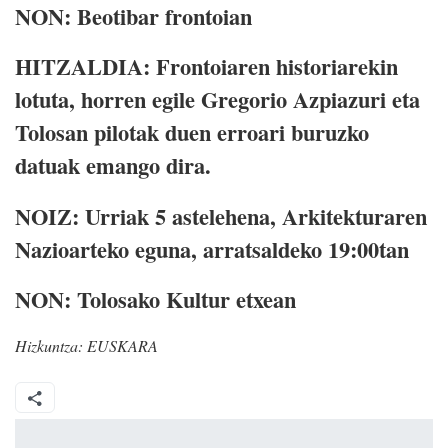
NON: Beotibar frontoian
HITZALDIA: Frontoiaren historiarekin
lotuta, horren egile Gregorio Azpiazuri eta
Tolosan pilotak duen erroari buruzko
datuak emango dira.
NOIZ: Urriak 5 astelehena, Arkitekturaren
Nazioarteko eguna, arratsaldeko 19:00tan
NON: Tolosako Kultur etxean
Hizkuntza:
EUSKARA