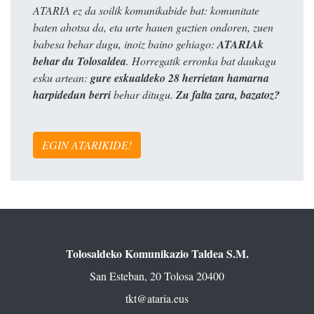
ATARIA ez da soilik komunikabide bat: komunitate
baten ahotsa da, eta urte hauen guztien ondoren, zuen
babesa behar dugu, inoiz baino gehiago:
ATARIAk
behar du Tolosaldea
. Horregatik erronka bat daukagu
esku artean:
gure eskualdeko 28 herrietan hamarna
harpidedun berri
behar ditugu.
Zu falta zara, bazatoz?
EGIN ATARIKIDE!
Tolosaldeko Komunikazio Taldea S.M.
San Esteban, 20 Tolosa 20400
tkt@ataria.eus