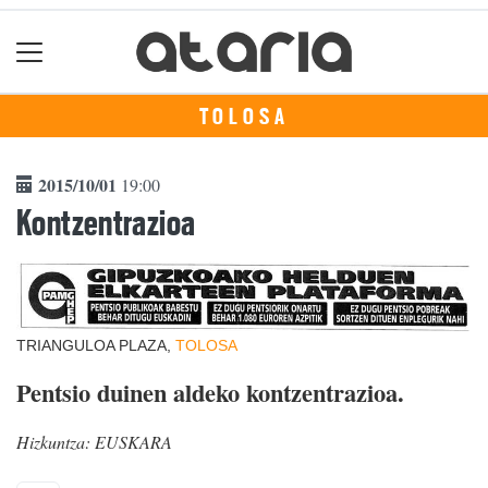
TOLOSA
2015/10/01
19:00
Kontzentrazioa
TRIANGULOA PLAZA,
TOLOSA
Pentsio duinen aldeko kontzentrazioa.
Hizkuntza:
EUSKARA