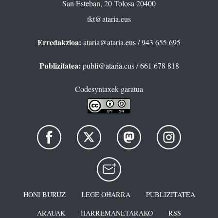
San Esteban, 20 Tolosa 20400
tkt@ataria.eus
Erredakzioa:
ataria@ataria.eus
/ 943 655 695
Publizitatea:
publi@ataria.eus
/ 661 678 818
Codesyntaxek garatua
HONI BURUZ
LEGE OHARRA
PUBLIZITATEA
ARAUAK
HARREMANETARAKO
RSS