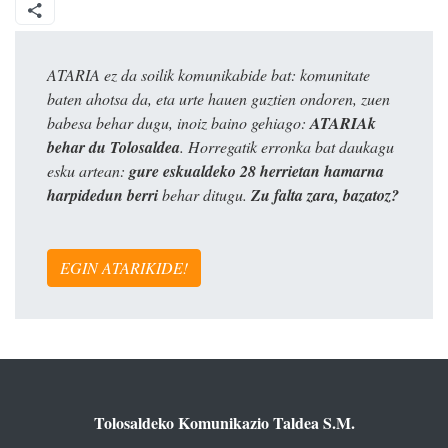
ATARIA ez da soilik komunikabide bat: komunitate
baten ahotsa da, eta urte hauen guztien ondoren, zuen
babesa behar dugu, inoiz baino gehiago:
ATARIAk
behar du Tolosaldea
. Horregatik erronka bat daukagu
esku artean:
gure eskualdeko 28 herrietan hamarna
harpidedun berri
behar ditugu.
Zu falta zara, bazatoz?
EGIN ATARIKIDE!
Tolosaldeko Komunikazio Taldea S.M.