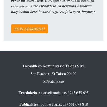
behar du Tolosaldea
. Horregatik erronka bat daukagu
esku artean:
gure eskualdeko 28 herrietan hamarna
harpidedun berri
behar ditugu.
Zu falta zara, bazatoz?
EGIN ATARIKIDE!
Tolosaldeko Komunikazio Taldea S.M.
San Esteban, 20 Tolosa 20400
tkt@ataria.eus
Erredakzioa:
ataria@ataria.eus
/ 943 655 695
Publizitatea:
publi@ataria.eus
/ 661 678 818