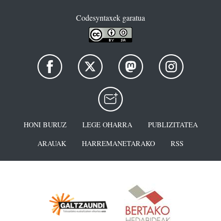
Codesyntaxek garatua
HONI BURUZ
LEGE OHARRA
PUBLIZITATEA
ARAUAK
HARREMANETARAKO
RSS