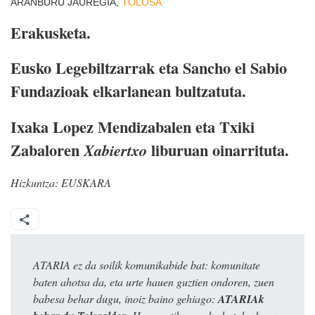
ARANBURU JAUREGIA,
TOLOSA
Erakusketa.
Eusko Legebiltzarrak eta Sancho el Sabio
Fundazioak elkarlanean bultzatuta.
Ixaka Lopez Mendizabalen eta Txiki
Zabaloren
liburuan oinarrituta.
Xabiertxo
Hizkuntza:
EUSKARA
ATARIA ez da soilik komunikabide bat: komunitate
baten ahotsa da, eta urte hauen guztien ondoren, zuen
babesa behar dugu, inoiz baino gehiago:
ATARIAk