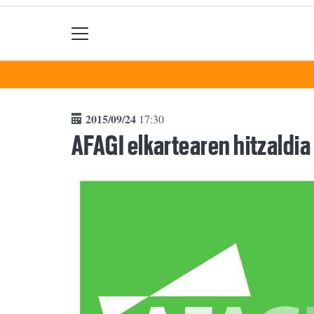
2015/09/24
17:30
AFAGI elkartearen hitzaldia