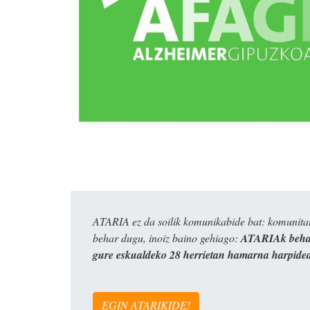
ATARIA ez da soilik komunikabide bat: komunitat
behar dugu, inoiz baino gehiago:
ATARIAk behar
gure eskualdeko 28 herrietan hamarna harpide
EGIN ATARIKIDE!