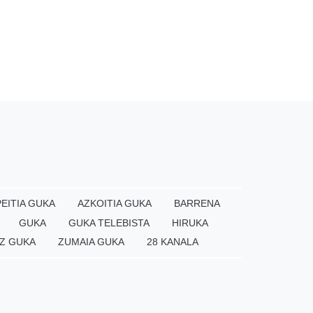
EITIA GUKA
AZKOITIA GUKA
BARRENA
GUKA
GUKA TELEBISTA
HIRUKA
Z GUKA
ZUMAIA GUKA
28 KANALA