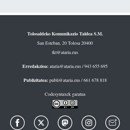
Tolosaldeko Komunikazio Taldea S.M.
San Esteban, 20 Tolosa 20400
tkt@ataria.eus
Erredakzioa:
ataria@ataria.eus
/ 943 655 695
Publizitatea:
publi@ataria.eus
/ 661 678 818
Codesyntaxek garatua