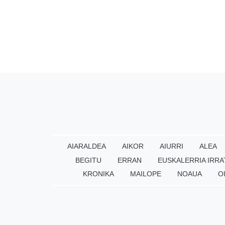
AIARALDEA
AIKOR
AIURRI
ALEA
BEGITU
ERRAN
EUSKALERRIA IRRA
KRONIKA
MAILOPE
NOAUA
O