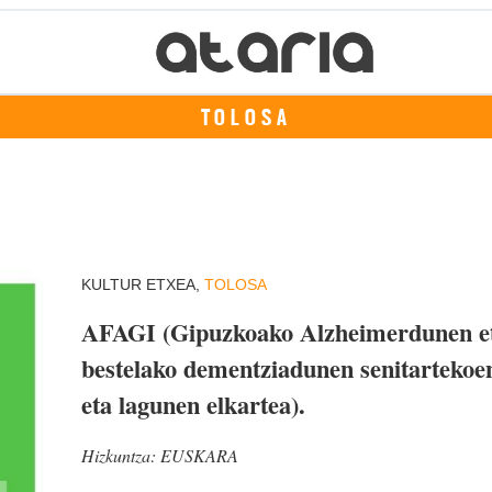
TOLOSA
KULTUR ETXEA,
TOLOSA
AFAGI (Gipuzkoako Alzheimerdunen e
bestelako dementziadunen senitartekoe
eta lagunen elkartea).
Hizkuntza:
EUSKARA