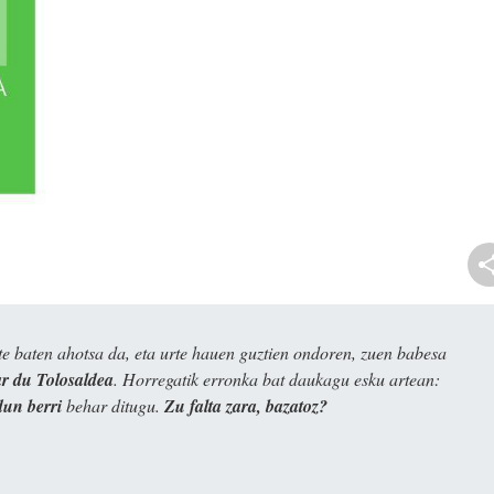
e baten ahotsa da, eta urte hauen guztien ondoren, zuen babesa
 du Tolosaldea
. Horregatik erronka bat daukagu esku artean:
dun berri
behar ditugu.
Zu falta zara, bazatoz?