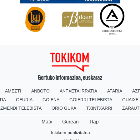
Gertuko informazioa, euskaraz
AMEZTI
ANBOTO
ANTXETA IRRATIA
ATARIA
AZP
TIA
GEURIA
GOIENA
GOIERRI TELEBISTA
GUAIXE
IZMENDI TELEBISTA
ORIO GUKA
TXINTXARRI
ZARAUT
Matx
Gurean
Ttap
Tokikom publizitatea