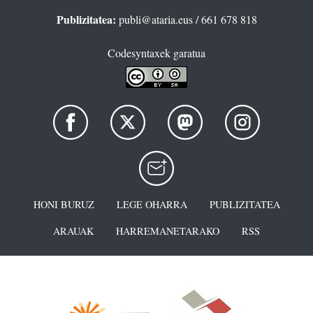
Publizitatea:
publi@ataria.eus
/ 661 678 818
Codesyntaxek garatua
HONI BURUZ
LEGE OHARRA
PUBLIZITATEA
ARAUAK
HARREMANETARAKO
RSS