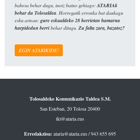
babesa behar dugu, inoiz baino gehiago:
ATARIAk
behar du Tolosaldea
. Horregatik erronka bat daukagu
esku artean:
gure eskualdeko 28 herrietan hamarna
harpidedun berri
behar ditugu.
Zu falta zara, bazatoz?
EGIN ATARIKIDE!
Tolosaldeko Komunikazio Taldea S.M.
San Esteban, 20 Tolosa 20400
tkt@ataria.eus
Erredakzioa:
ataria@ataria.eus
/ 943 655 695