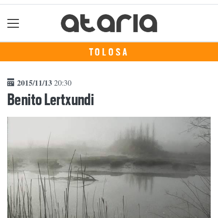
TOLOSA
2015/11/13
20:30
Benito Lertxundi