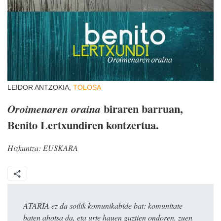
LEIDOR ANTZOKIA,
TOLOSA
biraren barruan,
Oroimenaren oraina
Benito Lertxundiren kontzertua.
Hizkuntza:
EUSKARA
ATARIA ez da soilik komunikabide bat: komunitate
baten ahotsa da, eta urte hauen guztien ondoren, zuen