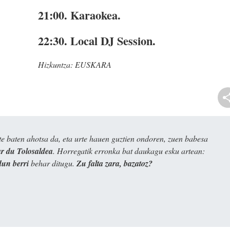
21:00.
Karaokea.
22:30.
Local DJ Session.
Hizkuntza:
EUSKARA
e baten ahotsa da, eta urte hauen guztien ondoren, zuen babesa
 du Tolosaldea
. Horregatik erronka bat daukagu esku artean:
dun berri
behar ditugu.
Zu falta zara, bazatoz?