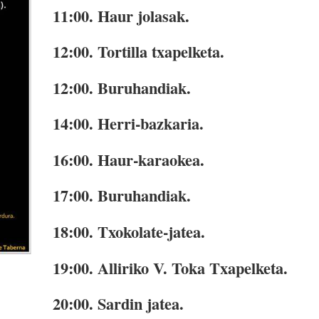
11:00.
Haur jolasak.
12:00.
Tortilla txapelketa.
12:00.
Buruhandiak.
14:00
. Herri-bazkaria.
16:00.
Haur-karaokea.
17:00.
Buruhandiak.
18:00.
Txokolate-jatea.
19:00.
Alliriko V. Toka Txapelketa.
20:00.
Sardin jatea.