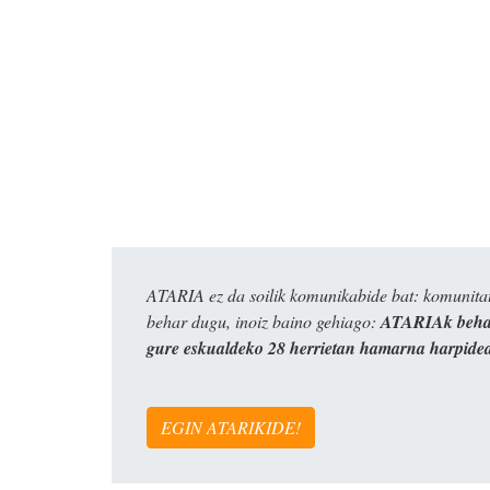
ATARIA ez da soilik komunikabide bat: komunitat
behar dugu, inoiz baino gehiago:
ATARIAk behar
gure eskualdeko 28 herrietan hamarna harpide
EGIN ATARIKIDE!