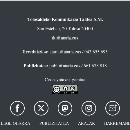
Tolosaldeko Komunikazio Taldea S.M.
San Esteban, 20 Tolosa 20400
tkt@ataria.eus
Erredakzioa:
ataria@ataria.eus
/ 943 655 695
Publizitatea:
publi@ataria.eus
/ 661 678 818
Codesyntaxek garatua
LEGE OHARRA
PUBLIZITATEA
ARAUAK
HARREMANE