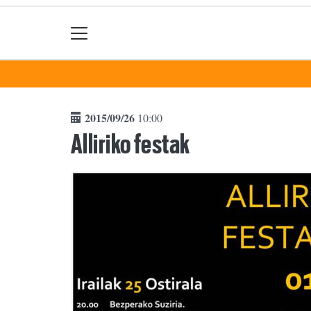
2015/09/26
10:00
Alliriko festak