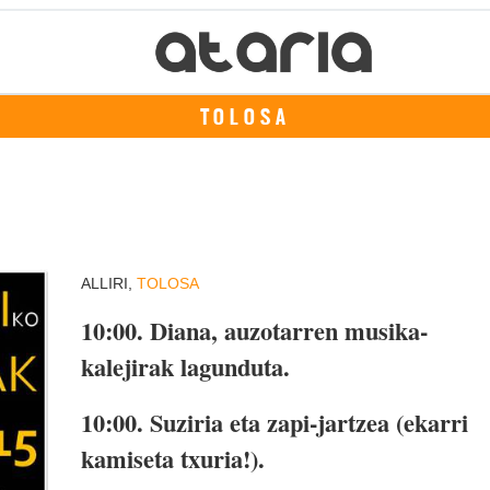
TOLOSA
ALLIRI,
TOLOSA
10:00.
Diana, auzotarren musika-
kalejirak lagunduta.
10:00.
Suziria eta zapi-jartzea (ekarri
kamiseta txuria!).