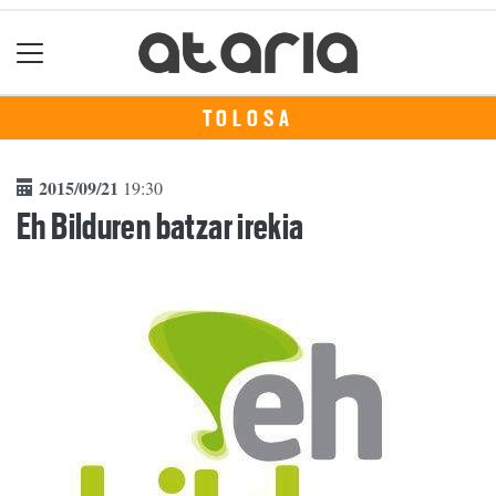
TOLOSA
2015/09/21
19:30
Eh Bilduren batzar irekia