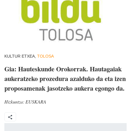
KULTUR ETXEA,
TOLOSA
Gia: Hauteskunde Orokorrak. Hautagaiak
aukeratzeko prozedura azalduko da eta izen
proposamenak jasotzeko aukera egongo da.
Hizkuntza:
EUSKARA