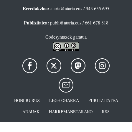
Erredakzioa:
ataria@ataria.eus
/ 943 655 695
Publizitatea:
publi@ataria.eus
/ 661 678 818
Codesyntaxek garatua
HONI BURUZ
LEGE OHARRA
PUBLIZITATEA
ARAUAK
HARREMANETARAKO
RSS