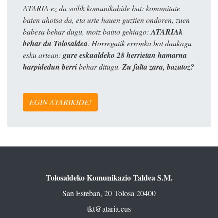
ATARIA ez da soilik komunikabide bat: komunitate
baten ahotsa da, eta urte hauen guztien ondoren, zuen
babesa behar dugu, inoiz baino gehiago:
ATARIAk
behar du Tolosaldea
. Horregatik erronka bat daukagu
esku artean:
gure eskualdeko 28 herrietan hamarna
harpidedun berri
behar ditugu.
Zu falta zara, bazatoz?
EGIN ATARIKIDE!
Tolosaldeko Komunikazio Taldea S.M.
San Esteban, 20 Tolosa 20400
tkt@ataria.eus