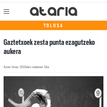
TOLOSA
Gaztetxoek zesta punta ezagutzeko
aukera
Asier Imaz
2015eko irailaren 16a