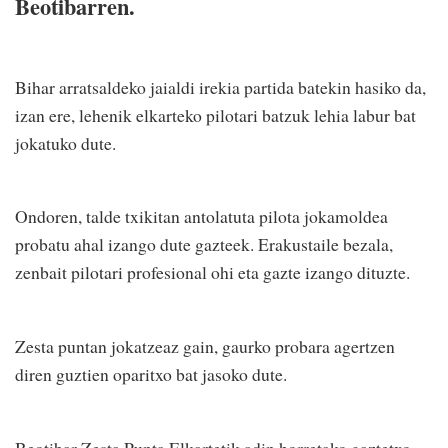
Beotibarren.
Bihar arratsaldeko jaialdi irekia partida batekin hasiko da,
izan ere, lehenik elkarteko pilotari batzuk lehia labur bat
jokatuko dute.
Ondoren, talde txikitan antolatuta pilota jokamoldea
probatu ahal izango dute gazteek. Erakustaile bezala,
zenbait pilotari profesional ohi eta gazte izango dituzte.
Zesta puntan jokatzeaz gain, gaurko probara agertzen
diren guztien oparitxo bat jasoko dute.
Beotibar Zesta Punta Elkartetik adin horretako gaztetxo