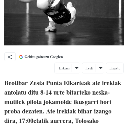
Gehitu gaitzazu Googlen
Entzun
Itzuli
Erraztu
Beotibar Zesta Punta Elkarteak ate irekiak
antolatu ditu 8-14 urte bitarteko neska-
mutilek pilota jokamolde ikusgarri hori
proba dezaten. Ate irekiak bihar izango
dira, 17:00etatik aurrera, Tolosako