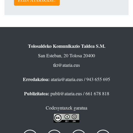
Tolosaldeko Komunikazio Taldea S.M.
San Esteban, 20 Tolosa 20400
tkt@ataria.eus
Erredakzioa:
ataria@ataria.eus
/ 943 655 695
Publizitatea:
publi@ataria.eus
/ 661 678 818
Codesyntaxek garatua