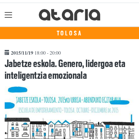
TOLOSA
2015/11/19
18:00 - 20:00
Jabetze eskola. Genero, lidergoa eta
inteligentzia emozionala