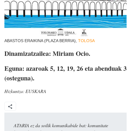
ABASTOS ERAIKINA (PLAZA BERRIA),
TOLOSA
Dinamizatzailea: Miriam Ocio.
Eguna: azaroak 5, 12, 19, 26 eta abenduak 3
(osteguna).
Hizkuntza:
EUSKARA
ATARIA ez da soilik komunikabide bat: komunitate