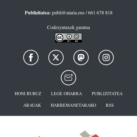
Publizitatea:
publi@ataria.eus
/ 661 678 818
Codesyntaxek garatua
HONI BURUZ
LEGE OHARRA
PUBLIZITATEA
ARAUAK
HARREMANETARAKO
RSS