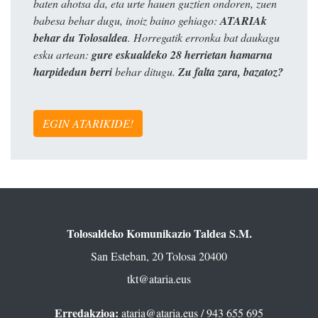
baten ahotsa da, eta urte hauen guztien ondoren, zuen
babesa behar dugu, inoiz baino gehiago:
ATARIAk
behar du Tolosaldea
. Horregatik erronka bat daukagu
esku artean:
gure eskualdeko 28 herrietan hamarna
harpidedun berri
behar ditugu.
Zu falta zara, bazatoz?
EGIN ATARIKIDE!
Tolosaldeko Komunikazio Taldea S.M.
San Esteban, 20 Tolosa 20400
tkt@ataria.eus
Erredakzioa:
ataria@ataria.eus
/ 943 655 695