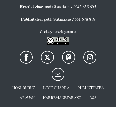
Erredakzioa:
ataria@ataria.eus
/ 943 655 695
Publizitatea:
publi@ataria.eus
/ 661 678 818
Codesyntaxek garatua
HONI BURUZ
LEGE OHARRA
PUBLIZITATEA
ARAUAK
HARREMANETARAKO
RSS