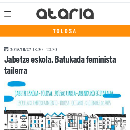
TOLOSA
2015/10/27
18:30 - 20:30
Jabetze eskola. Batukada feminista
tailerra