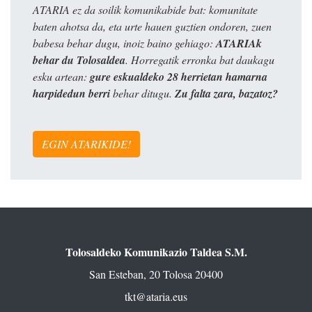
ATARIA ez da soilik komunikabide bat: komunitate
baten ahotsa da, eta urte hauen guztien ondoren, zuen
babesa behar dugu, inoiz baino gehiago:
ATARIAk
behar du Tolosaldea
. Horregatik erronka bat daukagu
esku artean:
gure eskualdeko 28 herrietan hamarna
harpidedun berri
behar ditugu.
Zu falta zara, bazatoz?
EGIN ATARIKIDE!
Tolosaldeko Komunikazio Taldea S.M.
San Esteban, 20 Tolosa 20400
tkt@ataria.eus