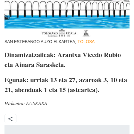
SAN ESTEBANGO AUZO ELKARTEA,
TOLOSA
Dinamizatzaileak: Arantxa Vicedo Rubio
eta Ainara Sarasketa.
Egunak: urriak 13 eta 27, azaroak 3, 10 eta
21, abenduak 1 eta 15 (asteartea).
Hizkuntza:
EUSKARA