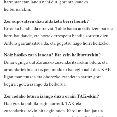
harremanetan landu nahi dut, gorantz joateko
helburuarekin.
Zer suposatzen dizu aldaketa berri honek?
Erronka handia da niretzat. Talde baten atzetik izen bat eta
herri bat daude, eta horrek errespetu handia sortzen dizu.
Ardura garrantzitsua da, eta gogotsu nago horri heltzeko.
Noiz hasiko zara lanean? Eta zein helbururekin?
Bihar egingo dut Zarauzko zuzendaritzarekin bilera, eta
arraunlariekin aurkezpen moduko bat egin nahi dut. KAE
ligan mantentzea eta ohorezko txandetan sartuz gora
begira egotea izango da helburua.
Zer nolako lotura izango duzu orain TAK-ekin?
Hau guztia publiko egin aurretik TAK-eko
zuzendaritzarekin hitz egin nuen. Kirol mailan jauzia