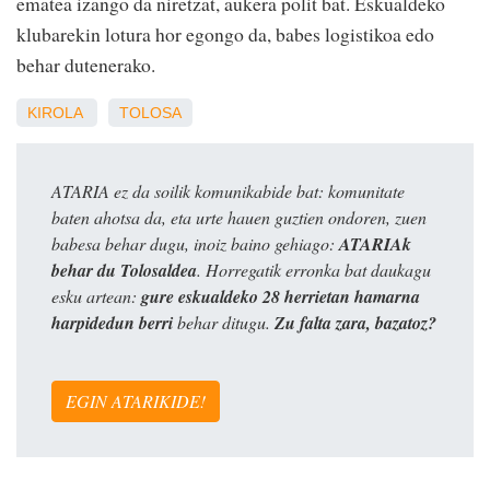
ematea izango da niretzat, aukera polit bat. Eskualdeko
klubarekin lotura hor egongo da, babes logistikoa edo
behar dutenerako.
KIROLA
TOLOSA
ATARIA ez da soilik komunikabide bat: komunitate
baten ahotsa da, eta urte hauen guztien ondoren, zuen
babesa behar dugu, inoiz baino gehiago:
ATARIAk
behar du Tolosaldea
. Horregatik erronka bat daukagu
esku artean:
gure eskualdeko 28 herrietan hamarna
harpidedun berri
behar ditugu.
Zu falta zara, bazatoz?
EGIN ATARIKIDE!