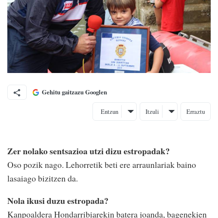
Gehitu gaitzazu Googlen
Entzun
Itzuli
Erraztu
Zer nolako sentsazioa utzi dizu estropadak?
Oso pozik nago. Lehorretik beti ere arraunlariak baino
lasaiago bizitzen da.
Nola ikusi duzu estropada?
Kanpoaldera Hondarribiarekin batera joanda, bagenekien