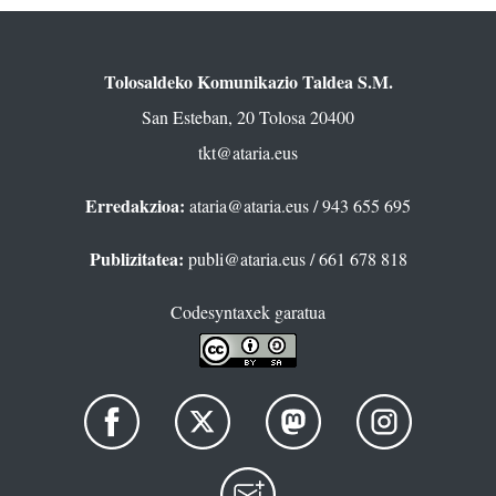
Tolosaldeko Komunikazio Taldea S.M.
San Esteban, 20 Tolosa 20400
tkt@ataria.eus
Erredakzioa:
ataria@ataria.eus
/ 943 655 695
Publizitatea:
publi@ataria.eus
/ 661 678 818
Codesyntaxek garatua