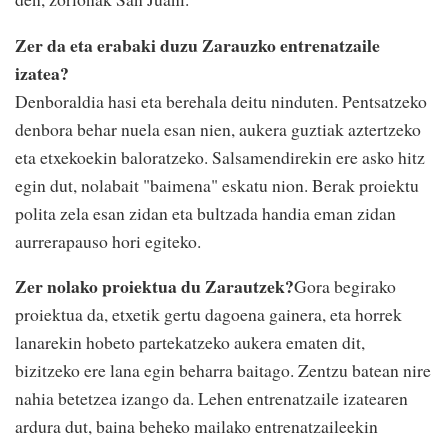
Zer da eta erabaki duzu Zarauzko entrenatzaile
izatea?
Denboraldia hasi eta berehala deitu ninduten. Pentsatzeko
denbora behar nuela esan nien, aukera guztiak aztertzeko
eta etxekoekin baloratzeko. Salsamendirekin ere asko hitz
egin dut, nolabait "baimena" eskatu nion. Berak proiektu
polita zela esan zidan eta bultzada handia eman zidan
aurrerapauso hori egiteko.
Zer nolako proiektua du Zarautzek?
Gora begirako
proiektua da, etxetik gertu dagoena gainera, eta horrek
lanarekin hobeto partekatzeko aukera ematen dit,
bizitzeko ere lana egin beharra baitago. Zentzu batean nire
nahia betetzea izango da. Lehen entrenatzaile izatearen
ardura dut, baina beheko mailako entrenatzaileekin