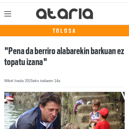
TOLOSA
"Pena da berriro alabarekin barkuan ez
topatu izana"
Mikel Iraola
2015eko irailaren 14a