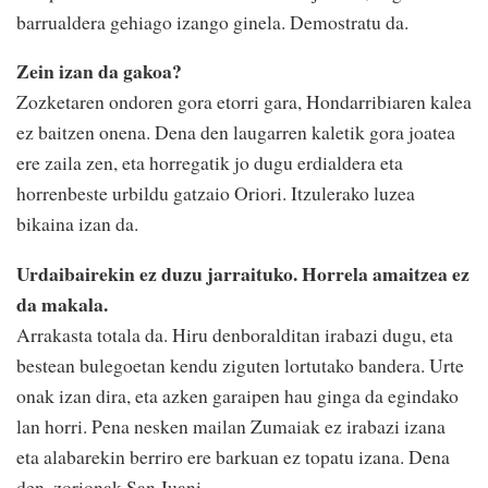
barrualdera gehiago izango ginela. Demostratu da.
Zein izan da gakoa?
Zozketaren ondoren gora etorri gara, Hondarribiaren kalea
ez baitzen onena. Dena den laugarren kaletik gora joatea
ere zaila zen, eta horregatik jo dugu erdialdera eta
horrenbeste urbildu gatzaio Oriori. Itzulerako luzea
bikaina izan da.
Urdaibairekin ez duzu jarraituko. Horrela amaitzea ez
da makala.
Arrakasta totala da. Hiru denboralditan irabazi dugu, eta
bestean bulegoetan kendu ziguten lortutako bandera. Urte
onak izan dira, eta azken garaipen hau ginga da egindako
lan horri. Pena nesken mailan Zumaiak ez irabazi izana
eta alabarekin berriro ere barkuan ez topatu izana. Dena
den, zorionak San Juani.