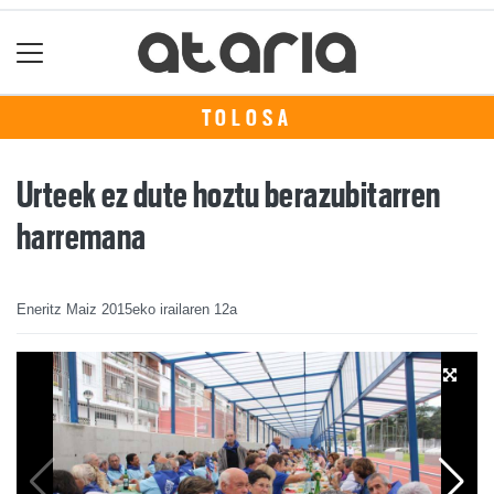
TOLOSA
Urteek ez dute hoztu berazubitarren
harremana
Eneritz Maiz
2015eko irailaren 12a