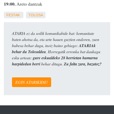
19:00.
Areto dantzak
FESTAK
TOLOSA
ATARIA ez da soilik komunikabide bat: komunitate
baten ahotsa da, eta urte hauen guztien ondoren, zuen
babesa behar dugu, inoiz baino gehiago:
ATARIAk
behar du Tolosaldea
. Horregatik erronka bat daukagu
esku artean:
gure eskualdeko 28 herrietan hamarna
harpidedun berri
behar ditugu.
Zu falta zara, bazatoz?
EGIN ATARIKIDE!