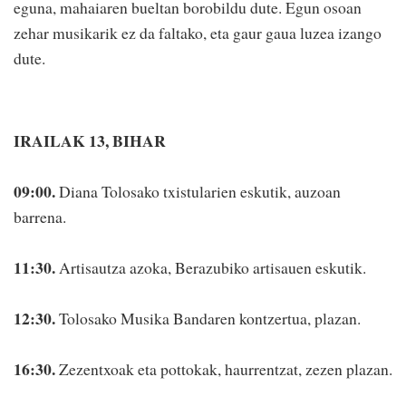
eguna, mahaiaren bueltan borobildu dute. Egun osoan
zehar musikarik ez da faltako, eta gaur gaua luzea izango
dute.
IRAILAK 13, BIHAR
09:00.
Diana Tolosako txistularien eskutik, auzoan
barrena.
11:30.
Artisautza azoka, Berazubiko artisauen eskutik.
12:30.
Tolosako Musika Bandaren kontzertua, plazan.
16:30.
Zezentxoak eta pottokak, haurrentzat, zezen plazan.