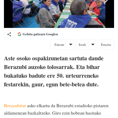
Gehitu gaitzazu Googlen
Entzun
Itzuli
Erraztu
Aste osoko ospakizunetan sartuta daude
Berazubi auzoko tolosarrak. Eta bihar
bukatuko badute ere 50. urteurreneko
festarekin, gaur, egun bete-betea dute.
Berazubitar
asko elkartu da Berazubi estadioko pistaren
aldamenean bazkaltzeko. Giro ezin hobean hasitako