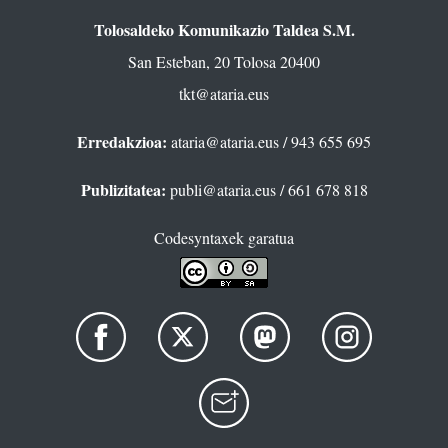
Tolosaldeko Komunikazio Taldea S.M.
San Esteban, 20 Tolosa 20400
tkt@ataria.eus
Erredakzioa:
ataria@ataria.eus
/ 943 655 695
Publizitatea:
publi@ataria.eus
/ 661 678 818
Codesyntaxek garatua