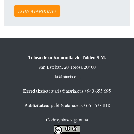
EGIN ATARIKIDE!
Tolosaldeko Komunikazio Taldea S.M.
San Esteban, 20 Tolosa 20400
tkt@ataria.eus
Erredakzioa:
ataria@ataria.eus
/ 943 655 695
Publizitatea:
publi@ataria.eus
/ 661 678 818
Codesyntaxek garatua