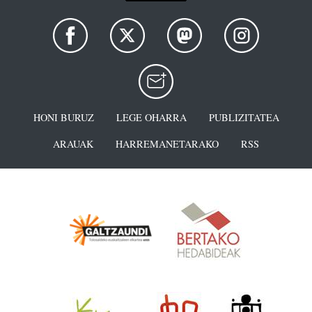
HONI BURUZ
LEGE OHARRA
PUBLIZITATEA
ARAUAK
HARREMANETARAKO
RSS