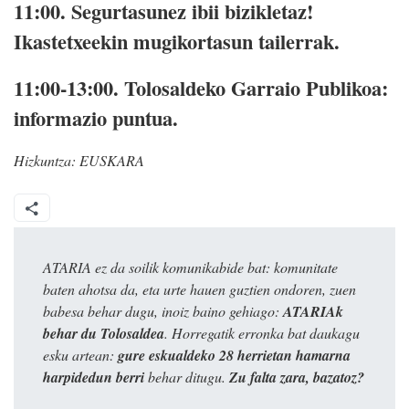
11:00.
Segurtasunez ibii bizikletaz!
Ikastetxeekin mugikortasun tailerrak.
11:00-13:00.
Tolosaldeko Garraio Publikoa:
informazio puntua.
Hizkuntza:
EUSKARA
ATARIA ez da soilik komunikabide bat: komunitate
baten ahotsa da, eta urte hauen guztien ondoren, zuen
babesa behar dugu, inoiz baino gehiago:
ATARIAk
behar du Tolosaldea
. Horregatik erronka bat daukagu
esku artean:
gure eskualdeko 28 herrietan hamarna
harpidedun berri
behar ditugu.
Zu falta zara, bazatoz?