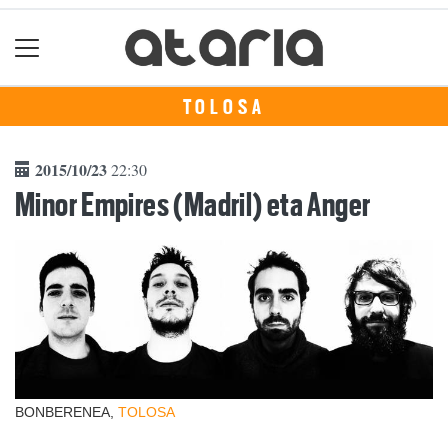
TOLOSA
2015/10/23
22:30
Minor Empires (Madril) eta Anger
BONBERENEA,
TOLOSA