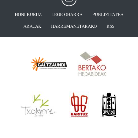
HONI BURUZ
LEGE OHARRA
PUBLIZITATEA
ARAUAK
HARREMANETARAKO
RSS