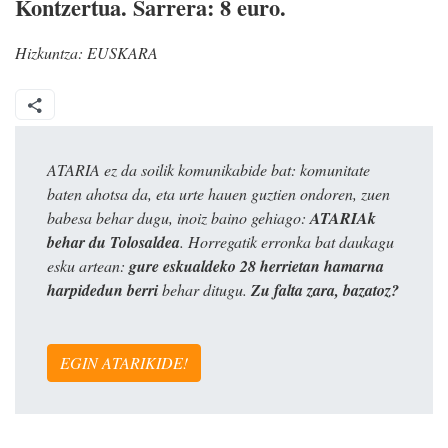
Kontzertua. Sarrera: 8 euro.
Hizkuntza:
EUSKARA
ATARIA ez da soilik komunikabide bat: komunitate
baten ahotsa da, eta urte hauen guztien ondoren, zuen
babesa behar dugu, inoiz baino gehiago:
ATARIAk
behar du Tolosaldea
. Horregatik erronka bat daukagu
esku artean:
gure eskualdeko 28 herrietan hamarna
harpidedun berri
behar ditugu.
Zu falta zara, bazatoz?
EGIN ATARIKIDE!