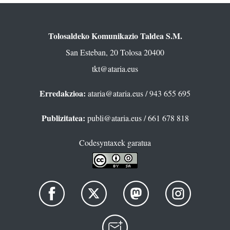
Tolosaldeko Komunikazio Taldea S.M.
San Esteban, 20 Tolosa 20400
tkt@ataria.eus
Erredakzioa:
ataria@ataria.eus
/ 943 655 695
Publizitatea:
publi@ataria.eus
/ 661 678 818
Codesyntaxek garatua